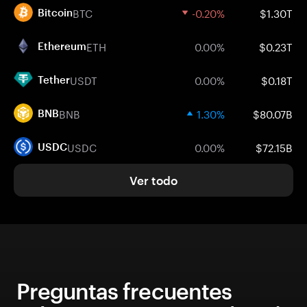
BTC
-0.20%
$1.30T
Bitcoin
ETH
0.00%
$0.23T
Ethereum
USDT
0.00%
$0.18T
Tether
BNB
1.30%
$80.07B
BNB
USDC
0.00%
$72.15B
USDC
Ver todo
Preguntas frecuentes