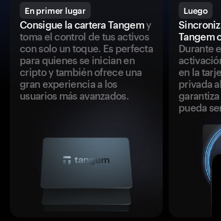
En primer lugar
Luego
Consigue la cartera Tangem
y
Sincroniza
toma el control de tus activos
Tangem c
con solo un toque. Es perfecta
Durante e
para quienes se inician en
activació
cripto y también ofrece una
en la tar
gran experiencia a los
privada a
usuarios más avanzados.
garantiza 
pueda se