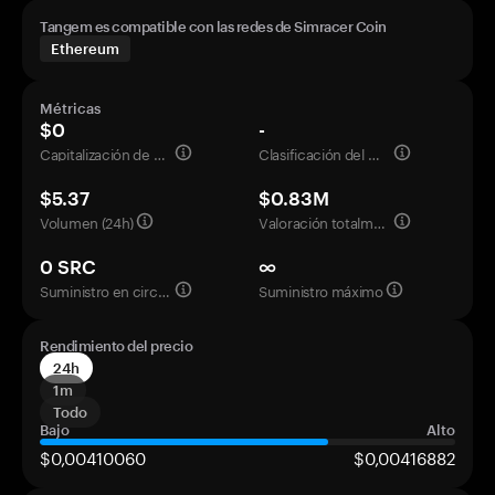
Tangem es compatible con las redes de Simracer Coin
Ethereum
Métricas
$0
-
Capitalización de mercado
Clasificación del mercado
$5.37
$0.83M
Volumen (24h)
Valoración totalmente diluida
0 SRC
∞
Suministro en circulación
Suministro máximo
Rendimiento del precio
24h
1m
Todo
Bajo
Alto
$0,00410060
$0,00416882