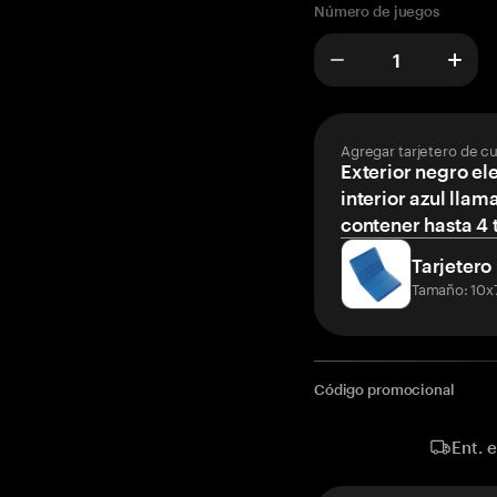
Número de juegos
Agregar tarjetero de c
Exterior negro el
interior azul llam
contener hasta 4 t
Tarjetero
Tamaño: 10x
Código promocional
Ent. 