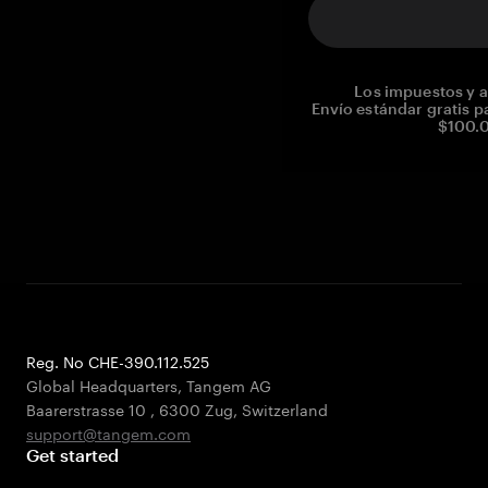
Los impuestos y a
Envío estándar gratis p
$100.0
Reg. No CHE-390.112.525
Global Headquarters, Tangem AG
Baarerstrasse 10
,
6300 Zug
,
Switzerland
support@tangem.com
Get started