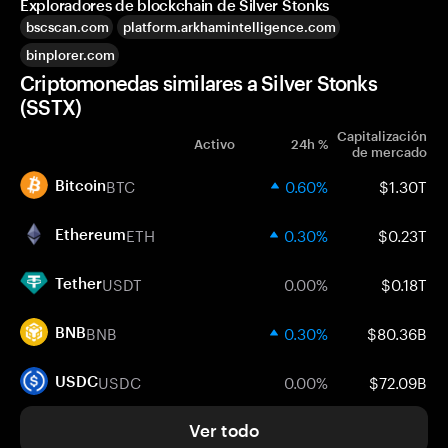
Exploradores de blockchain de Silver Stonks
bscscan.com
platform.arkhamintelligence.com
binplorer.com
Criptomonedas similares a Silver Stonks
(SSTX)
Capitalización
Activo
24h %
de mercado
BTC
0.60%
$1.30T
Bitcoin
ETH
0.30%
$0.23T
Ethereum
USDT
0.00%
$0.18T
Tether
BNB
0.30%
$80.36B
BNB
USDC
0.00%
$72.09B
USDC
Ver todo