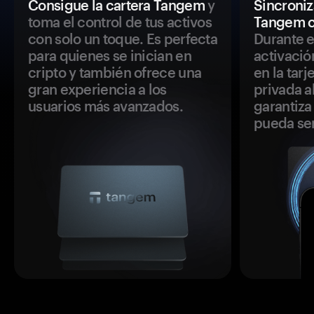
Consigue la cartera Tangem
y
Sincroniza
toma el control de tus activos
Tangem c
con solo un toque. Es perfecta
Durante e
para quienes se inician en
activació
cripto y también ofrece una
en la tar
gran experiencia a los
privada a
usuarios más avanzados.
garantiza 
pueda se