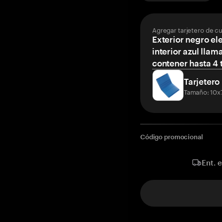
Agregar tarjetero de c
Exterior negro el
interior azul llam
contener hasta 4 t
Tarjetero
Tamaño: 10x
Código promocional
Ent. 