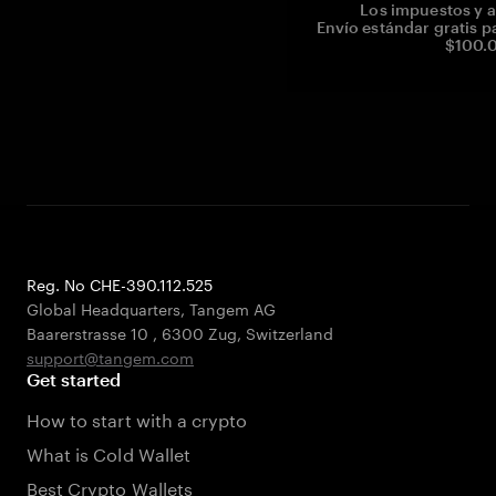
Los impuestos y a
Envío estándar gratis p
$100.0
Reg. No CHE-390.112.525
Global Headquarters, Tangem AG
Baarerstrasse 10
,
6300 Zug
,
Switzerland
support@tangem.com
Get started
How to start with a crypto
What is Cold Wallet
Best Crypto Wallets