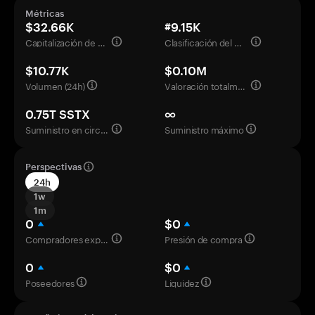
Métricas
$32.66K
#9.15K
Capitalización de mercado
Clasificación del mercado
$10.77K
$0.10M
Volumen (24h)
Valoración totalmente diluida
0.75T SSTX
∞
Suministro en circulación
Suministro máximo
Perspectivas
24h
1w
1m
0
$0
Compradores experimentados
Presión de compra
0
$0
Poseedores
Liquidez