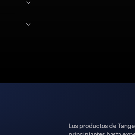
Los productos de Tange
principiantes hasta expe