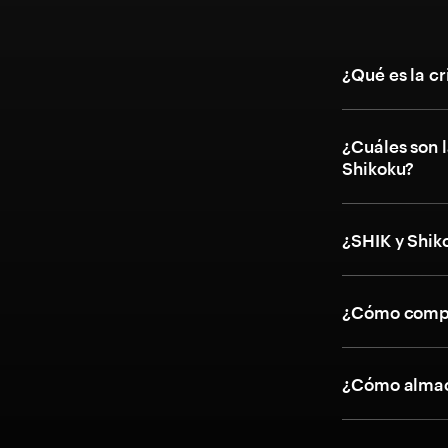
¿Qué es la c
¿Cuáles son l
Shikoku?
¿SHIK y Shik
¿Cómo compr
¿Cómo almac