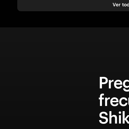
Ver to
Pre
fre
Shi