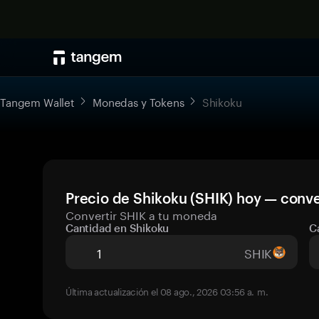
Tangem Wallet
Monedas y Tokens
Shikoku
Precio de Shikoku (SHIK) hoy — conve
Convertir SHIK a tu moneda
Cantidad en Shikoku
C
SHIK
Última actualización el 08 ago., 2026 03:56 a. m.