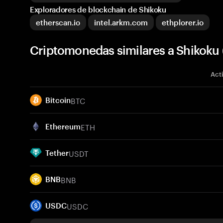
Exploradores de blockchain de Shikoku
etherscan.io
intel.arkm.com
ethplorer.io
Criptomonedas similares a Shikoku 
Act
BTC
Bitcoin
ETH
Ethereum
USDT
Tether
BNB
BNB
USDC
USDC