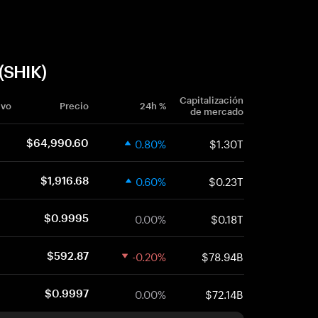
(SHIK)
Capitalización
ivo
Precio
24h %
de mercado
0.80%
$1.30T
$64,990.60
0.60%
$0.23T
$1,916.68
0.00%
$0.18T
$0.9995
-0.20%
$78.94B
$592.87
0.00%
$72.14B
$0.9997