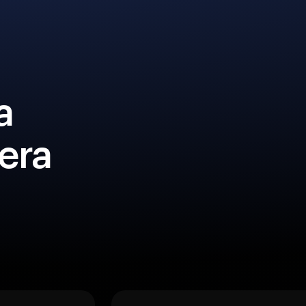
a
era