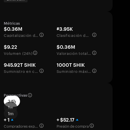
Métricas
$0.36M
#3.95K
Capitalización de mercado
Clasificación del mercado
$9.22
$0.36M
Volumen (24h)
Valoración totalmente diluida
945.92T SHIK
1000T SHIK
Suministro en circulación
Suministro máximo
Perspectivas
24h
1w
1m
+ 1
+ $52.17
Compradores experimentados
Presión de compra