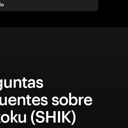
do
guntas
cuentes sobre
koku (SHIK)