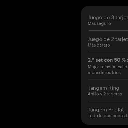
Juego de 3 tarje
Más seguro
Juego de 2 tarje
Más barato
2.º set con 50 %
Mejor relación cali
monederos fríos
Tangem Ring
Anillo y 2 tarjetas
Tangem Pro Kit
Todo lo que necesit