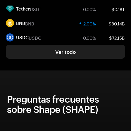
USDT
0.00%
$0.18T
Tether
BNB
2.00%
$80.14B
BNB
USDC
0.00%
$72.15B
USDC
Ver todo
Preguntas frecuentes
sobre Shape (SHAPE)