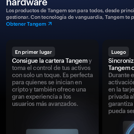
hardware
Los productos de Tangem son para todos, desde princip
gestionar. Con tecnología de vanguardia, Tangem te pe
Obtener Tangem
En primer lugar
Luego
Consigue la cartera Tangem
y
Sincroniza
toma el control de tus activos
Tangem c
con solo un toque. Es perfecta
Durante e
para quienes se inician en
activació
cripto y también ofrece una
en la tar
gran experiencia a los
privada a
usuarios más avanzados.
garantiza 
pueda se