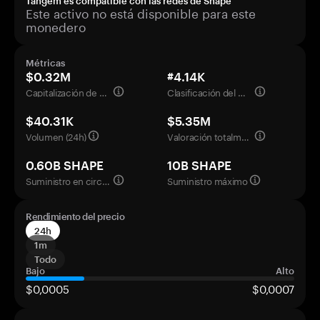
Tangem es compatible con las redes de Shape
Este activo no está disponible para este
monedero
Métricas
$0.32M
#4.14K
Capitalización de mercado
Clasificación del mercado
$40.31K
$5.35M
Volumen (24h)
Valoración totalmente diluida
0.60B SHAPE
10B SHAPE
Suministro en circulación
Suministro máximo
Rendimiento del precio
24h
1m
Todo
Bajo
Alto
$0,0005
$0,0007