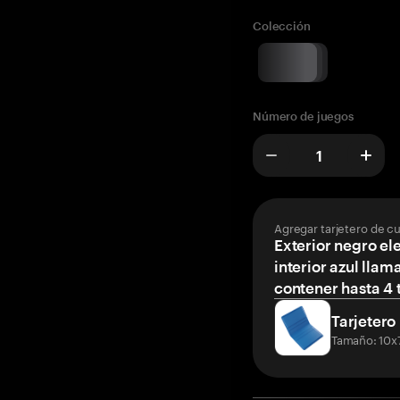
Colección
Número de juegos
Agregar tarjetero de c
Exterior negro el
interior azul llam
contener hasta 4 t
Tarjetero
Tamaño: 10x