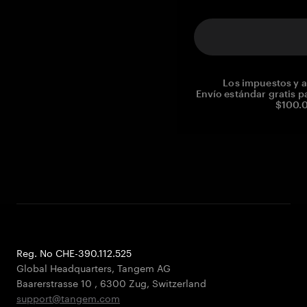
Los impuestos y a
Envío estándar gratis p
$100.0
Reg. No CHE-390.112.525
Global Headquarters, Tangem AG
Baarerstrasse 10
,
6300 Zug
,
Switzerland
support@tangem.com