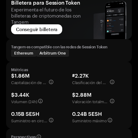
Billetera para Session Token
Experimenta el futuro de los
billeteras de criptomonedas con
Tangem
Conseguir billetera
Tangem es compatible con las redes de Session Token
Ethereum
Arbitrum One
Métricas
$1.86M
#2.27K
Capitalización de mercado
Clasificación del mercado
$3.44K
$2.88M
Volumen (24h)
Valoración totalmente diluida
0.15B SESH
0.24B SESH
Suministro en circulación
Suministro máximo
Perspectivas