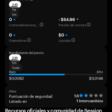
24h
1w
1m
0
- $54.96
Compradores experimentados
Presión de compra
0
$0
Poseedores
Liquidez
Rendimiento del precio
24h
1m
Todo
Bajo
Alto
$0,0082
$0,0146
Otro
Puntuación de seguridad
1.6
Listado en
1
Intercambios
Recursos oficiales y comunidad de Session