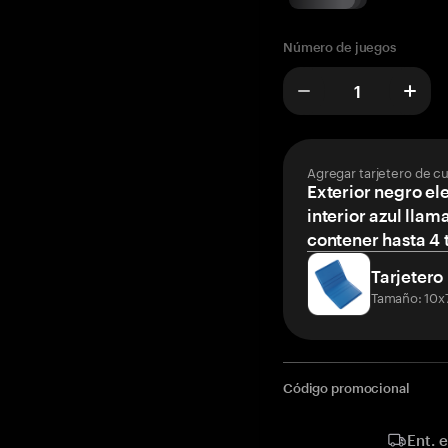
Número de juegos
Agregar tarjetero de c
Exterior negro el
interior azul llam
contener hasta 4 t
Tarjetero
Tamaño: 10x
Código promocional
Ent. 