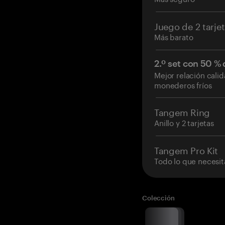
Juego de 2 tarje
Más barato
2.º set con 50 %
Mejor relación cali
monederos fríos
Tangem Ring
Anillo y 2 tarjetas
Tangem Pro Kit
Todo lo que necesit
Colección