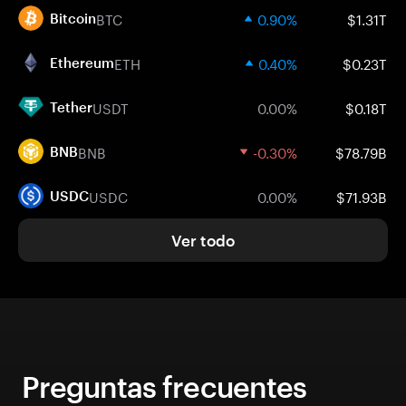
BTC
0.90%
$1.31T
Bitcoin
ETH
0.40%
$0.23T
Ethereum
USDT
0.00%
$0.18T
Tether
BNB
-0.30%
$78.79B
BNB
USDC
0.00%
$71.93B
USDC
Ver todo
Preguntas frecuentes