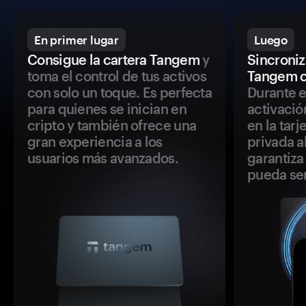
En primer lugar
Luego
Consigue la cartera Tangem
y
Sincroniza
toma el control de tus activos
Tangem c
con solo un toque. Es perfecta
Durante e
para quienes se inician en
activació
cripto y también ofrece una
en la tar
gran experiencia a los
privada a
usuarios más avanzados.
garantiza 
pueda se