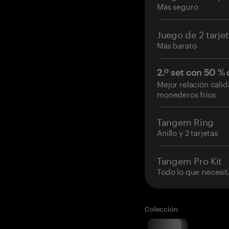
Más seguro
Juego de 2 tarje
Más barato
2.º set con 50 %
Mejor relación cali
monederos fríos
Tangem Ring
Anillo y 2 tarjetas
Tangem Pro Kit
Todo lo que necesit
Colección