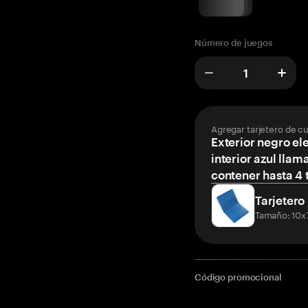
Número de juegos
Agregar tarjetero de c
Exterior negro el
interior azul llam
contener hasta 4 t
Tarjetero
Tamaño: 10x
Código promocional