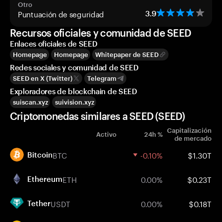
Otro
Puntuación de seguridad
3.9
Recursos oficiales y comunidad de SEED
Enlaces oficiales de SEED
Homepage
Homepage
Whitepaper de SEED
Redes sociales y comunidad de SEED
SEED en X (Twitter)
Telegram
Exploradores de blockchain de SEED
suiscan.xyz
suivision.xyz
Criptomonedas similares a SEED (SEED)
Capitalización
Activo
24h %
de mercado
BTC
-0.10%
$1.30T
Bitcoin
ETH
0.00%
$0.23T
Ethereum
USDT
0.00%
$0.18T
Tether