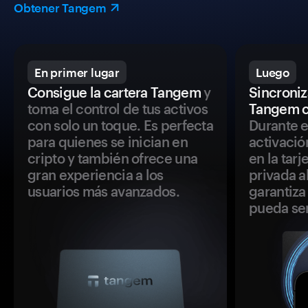
Obtener Tangem
En primer lugar
Luego
Consigue la cartera Tangem
y
Sincroniza
toma el control de tus activos
Tangem c
con solo un toque. Es perfecta
Durante e
para quienes se inician en
activació
cripto y también ofrece una
en la tar
gran experiencia a los
privada a
usuarios más avanzados.
garantiza 
pueda se