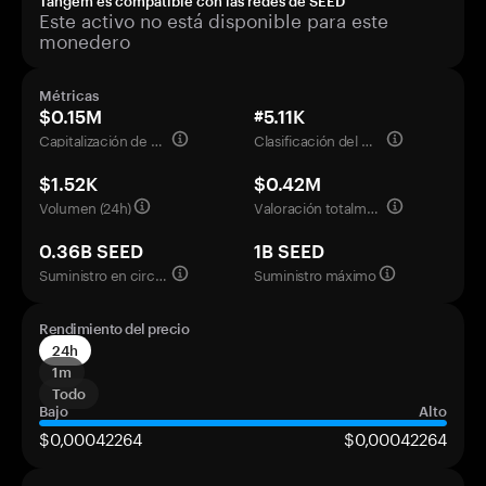
Tangem es compatible con las redes de SEED
Este activo no está disponible para este
monedero
Métricas
$0.15M
#5.11K
Capitalización de mercado
Clasificación del mercado
$1.52K
$0.42M
Volumen (24h)
Valoración totalmente diluida
0.36B SEED
1B SEED
Suministro en circulación
Suministro máximo
Rendimiento del precio
24h
1m
Todo
Bajo
Alto
$0,00042264
$0,00042264