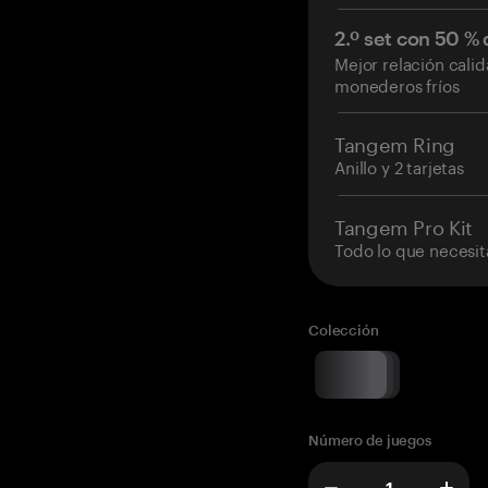
2.º set con 50 %
Mejor relación cali
monederos fríos
Tangem Ring
Anillo y 2 tarjetas
Tangem Pro Kit
Todo lo que necesit
Colección
Número de juegos