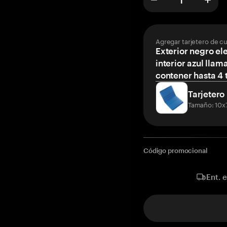
Agregar tarjetero de c
Exterior negro el
interior azul llam
contener hasta 4 t
Tarjetero
Tamaño: 10x
Código promocional
Ent. 