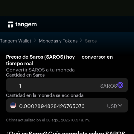
Tangem Wallet
Monedas y Tokens
Saros
Precio de Saros (SAROS) hoy — conversor en
tiempo real
Convertir SAROS a tu moneda
Cantidad en Saros
SAROS
Cantidad en la moneda seleccionada
USD
Última actualización el 08 ago., 2026 10:37 a. m.
¿Qué es Saros? Guía completa sobre SAROS