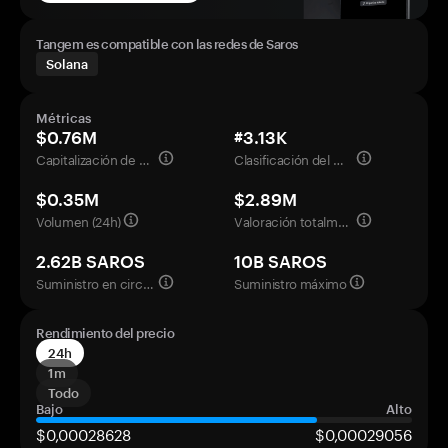
Tangem es compatible con las redes de Saros
Solana
Métricas
$0.76M
#3.13K
Capitalización de mercado
Clasificación del mercado
$0.35M
$2.89M
Volumen (24h)
Valoración totalmente diluida
2.62B SAROS
10B SAROS
Suministro en circulación
Suministro máximo
Rendimiento del precio
24h
1m
Todo
Bajo
Alto
$0,00028628
$0,00029056