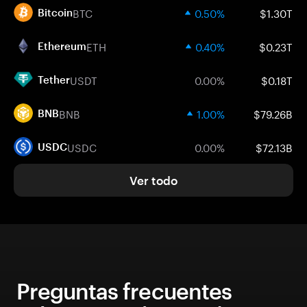
BTC
0.50%
$1.30T
Bitcoin
ETH
0.40%
$0.23T
Ethereum
USDT
0.00%
$0.18T
Tether
BNB
1.00%
$79.26B
BNB
USDC
0.00%
$72.13B
USDC
Ver todo
Preguntas frecuentes