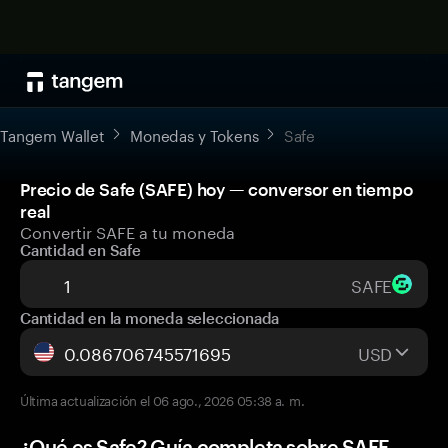
Tangem Wallet
Monedas y Tokens
Safe
Precio de Safe (SAFE) hoy — conversor en tiempo
real
Convertir SAFE a tu moneda
Cantidad en Safe
SAFE
Cantidad en la moneda seleccionada
USD
Última actualización el 06 ago., 2026 05:38 a. m.
¿Qué es Safe? Guía completa sobre SAFE