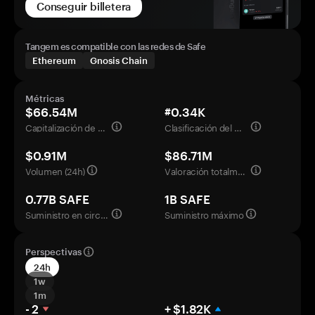
Conseguir billetera
Tangem es compatible con las redes de Safe
Ethereum
Gnosis Chain
Métricas
$66.54M
#0.34K
Capitalización de mercado
Clasificación del mercado
$0.91M
$86.71M
Volumen (24h)
Valoración totalmente diluida
0.77B SAFE
1B SAFE
Suministro en circulación
Suministro máximo
Perspectivas
24h
1w
1m
- 2
+ $1.82K