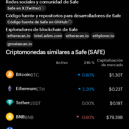
Redes sociales y comunidad de Safe
Safe en X (Twitter)
Código fuente y repositorios para desarrolladores de Safe
Código fuente de Safe en GitHub
Exploradores de blockchain de Safe
etherscan.io
intel.arkm.com
etherscan.io
ethplorer.io
gnosisscan.io
Criptomonedas similares a Safe (SAFE)
Capitalización
Activo
24h %
de mercado
BTC
0.80%
$1.30T
Bitcoin
ETH
2.20%
$0.23T
Ethereum
USDT
0.00%
$0.18T
Tether
BNB
-0.60%
$79.39B
BNB