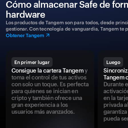
Cómo almacenar Safe de form
hardware
Los productos de Tangem son para todos, desde princip
gestionar. Con tecnología de vanguardia, Tangem te pe
Obtener Tangem
En primer lugar
Luego
Consigue la cartera Tangem
y
Sincroniza
toma el control de tus activos
Tangem c
con solo un toque. Es perfecta
Durante e
para quienes se inician en
activació
cripto y también ofrece una
en la tar
gran experiencia a los
privada a
usuarios más avanzados.
garantiza 
pueda se