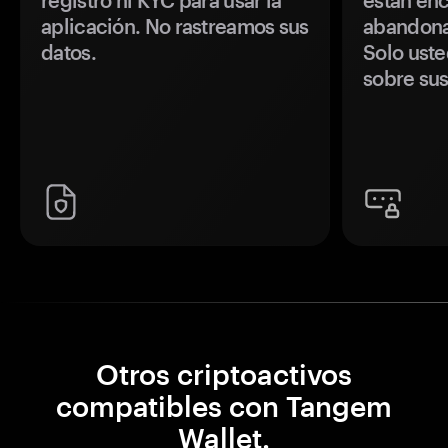
registro ni KYC para usar la
están enc
aplicación. No rastreamos sus
abandonan
datos.
Solo uste
sobre sus
Otros criptoactivos
compatibles con Tangem
Wallet.