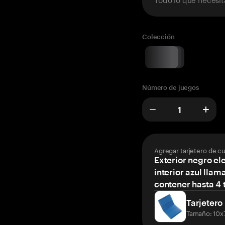
Colección
Número de juegos
Agregar tarjetero de c
Exterior negro el
interior azul llam
contener hasta 4 t
Tarjetero
Tamaño: 10x