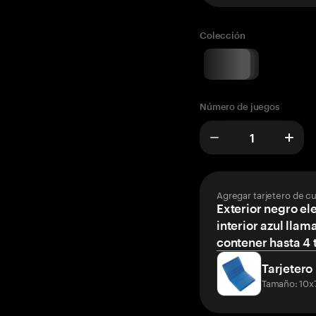
Colección
Número de juegos
Agregar tarjetero de c
Exterior negro el
interior azul llam
contener hasta 4 t
Tarjetero
Tamaño: 10x