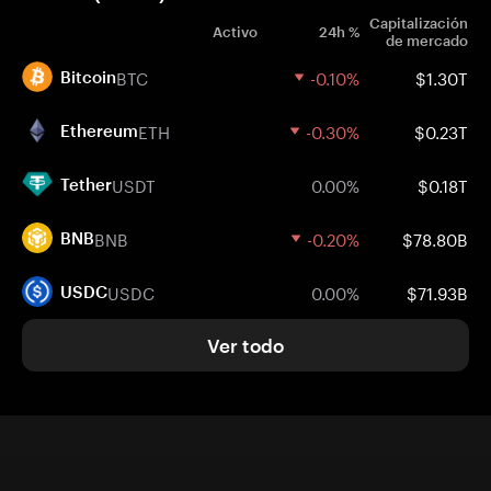
Capitalización
Activo
24h %
de mercado
BTC
-0.10%
$1.30T
Bitcoin
ETH
-0.30%
$0.23T
Ethereum
USDT
0.00%
$0.18T
Tether
BNB
-0.20%
$78.80B
BNB
USDC
0.00%
$71.93B
USDC
Ver todo