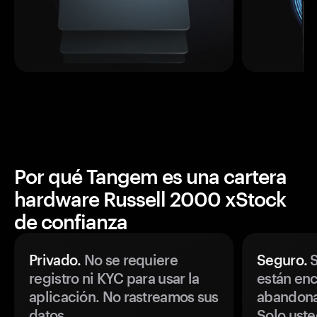
Por qué Tangem es una cartera
hardware Russell 2000 xStock
de confianza
Privado.
No se requiere
Seguro.
S
registro ni KYC para usar la
están enc
aplicación. No rastreamos sus
abandonan
datos.
Solo uste