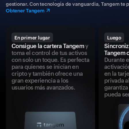
gestionar. Con tecnología de vanguardia, Tangem te pe
Obtener Tangem
En primer lugar
Luego
Consigue la cartera Tangem
y
Sincroniza
toma el control de tus activos
Tangem c
con solo un toque. Es perfecta
Durante e
para quienes se inician en
activació
cripto y también ofrece una
en la tar
gran experiencia a los
privada a
usuarios más avanzados.
garantiza 
pueda se