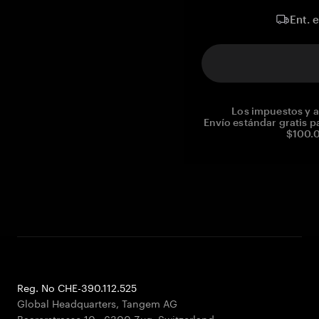
Ent. 
Los impuestos y a
Envío estándar gratis p
$100.0
Reg. No CHE-390.112.525
Global Headquarters, Tangem AG
Baarerstrasse 10
,
6300 Zug
,
Switzerland