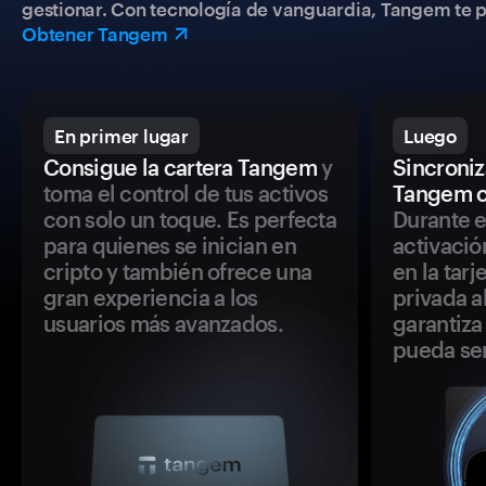
gestionar. Con tecnología de vanguardia, Tangem te pe
Obtener Tangem
En primer lugar
Luego
Consigue la cartera Tangem
y
Sincroniza
toma el control de tus activos
Tangem c
con solo un toque. Es perfecta
Durante e
para quienes se inician en
activació
cripto y también ofrece una
en la tar
gran experiencia a los
privada a
usuarios más avanzados.
garantiza 
pueda se