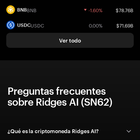
BNB
-1.60%
$78.76B
BNB
USDC
0.00%
$71.69B
USDC
Ver todo
Preguntas frecuentes
sobre Ridges AI (SN62)
¿Qué es la criptomoneda Ridges AI?