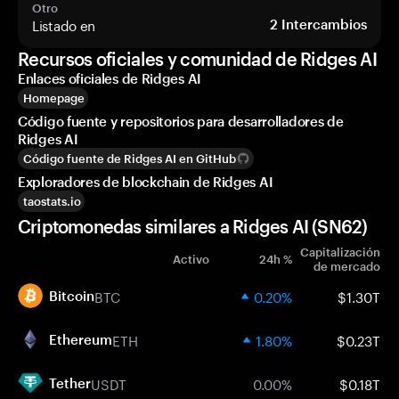
Otro
Listado en
2
Intercambios
Recursos oficiales y comunidad de Ridges AI
Enlaces oficiales de Ridges AI
Homepage
Código fuente y repositorios para desarrolladores de
Ridges AI
Código fuente de Ridges AI en GitHub
Exploradores de blockchain de Ridges AI
taostats.io
Criptomonedas similares a Ridges AI (SN62)
Capitalización
Activo
24h %
de mercado
BTC
0.20%
$1.30T
Bitcoin
ETH
1.80%
$0.23T
Ethereum
USDT
0.00%
$0.18T
Tether