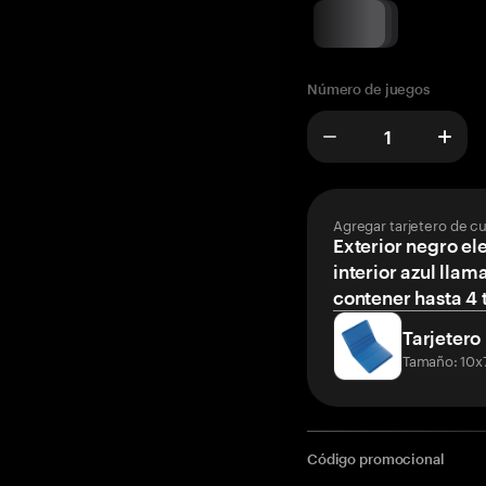
Número de juegos
Agregar tarjetero de c
Exterior negro el
interior azul llam
contener hasta 4 t
Tarjetero
Tamaño: 10x
Código promocional