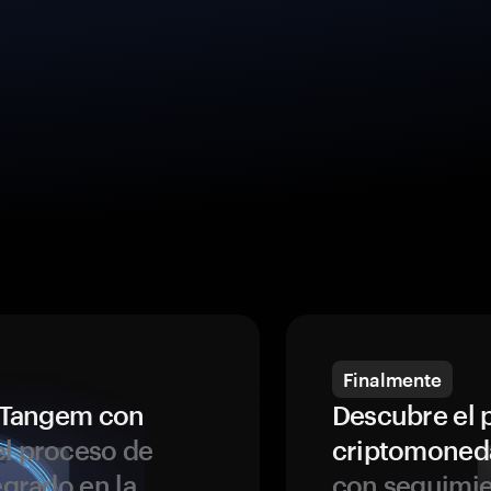
Finalmente
a Tangem con
Descubre el 
l proceso de
criptomoned
egrado en la
con seguimie