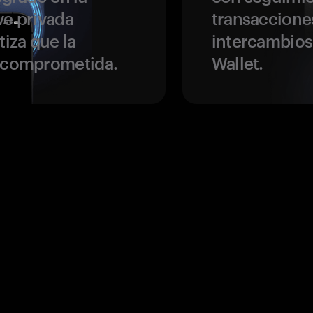
ve privada
transaccione
tiza que la
intercambios
r comprometida.
Wallet.