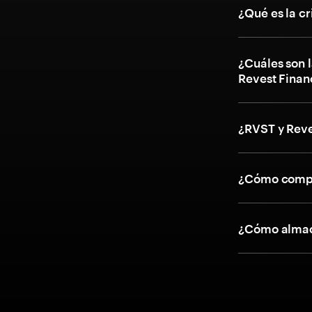
¿Qué es la c
¿Cuáles son l
Revest Finan
¿RVST y Reve
¿Cómo compr
¿Cómo almac