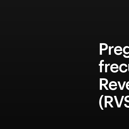
Pre
fre
Rev
(RV