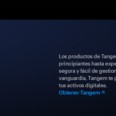
Los productos de Tange
principiantes hasta expe
segura y fácil de gestio
vanguardia, Tangem te p
tus activos digitales.
Obtener Tangem