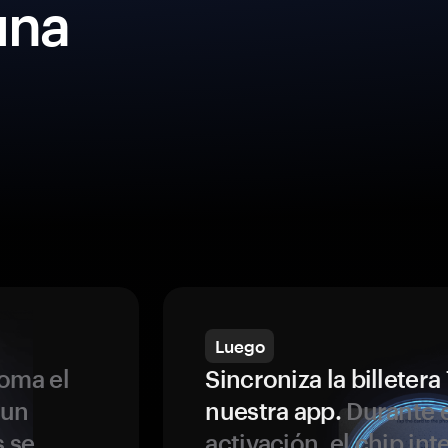
una
Luego
oma el
Sincroniza la billeter
 un
nuestra app.
Durante e
s se
activación, el chip int