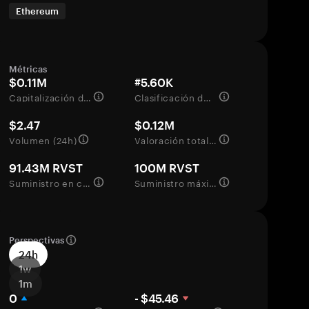
Ethereum
Métricas
$0.11M
#5.60K
Capitalización de mercado
Clasificación del mercado
$2.47
$0.12M
Volumen (24h)
Valoración totalmente diluida
91.43M RVST
100M RVST
Suministro en circulación
Suministro máximo
Perspectivas
24h
1w
1m
0
- $45.46