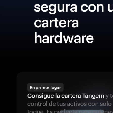
segura con 
cartera
hardware
En primer lugar
Consigue la cartera Tangem
y t
control de tus activos con solo
toque. Es perfecta para quiene