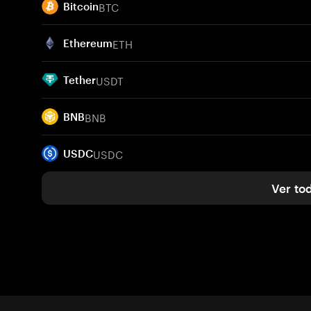
BTC
Bitcoin
ETH
Ethereum
USDT
Tether
BNB
BNB
USDC
USDC
Ver to