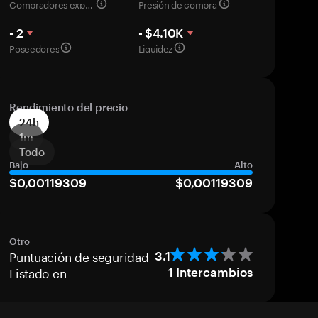
Compradores experimentados
Presión de compra
- 2
- $4.10K
Poseedores
Liquidez
Rendimiento del precio
24h
1m
Todo
Bajo
Alto
$0,00119309
$0,00119309
Otro
Puntuación de seguridad
3.1
Listado en
1
Intercambios