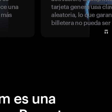
ece una
tarjeta genera una cla
s más
aleatoria, lo que garan
billetera no pueda se
m es una