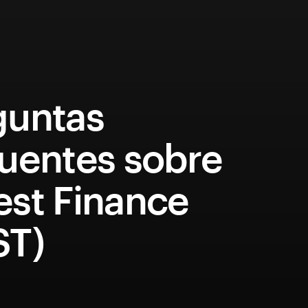
guntas
cuentes sobre
est Finance
ST)