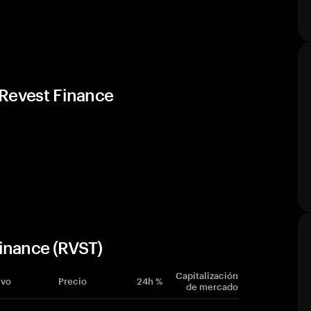
 Revest Finance
inance (RVST)
Capitalización
ivo
Precio
24h %
de mercado