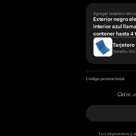
Agregar tarjetero de c
Exterior negro el
interior azul llam
contener hasta 4 t
Tarjetero
Tamaño: 10x
Código promocional
Ent. 
Los impuestos y a