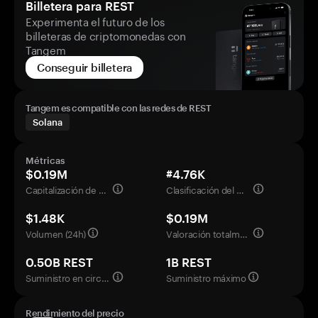
Billetera para REST
Experimenta el futuro de los
billeteras de criptomonedas con
Tangem
Conseguir billetera
Tangem es compatible con las redes de REST
Solana
Métricas
$0.19M
#4.76K
Capitalización de mercado
Clasificación del mercado
$1.48K
$0.19M
Volumen (24h)
Valoración totalmente diluida
0.50B REST
1B REST
Suministro en circulación
Suministro máximo
Rendimiento del precio