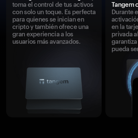
toma el control de tus activos
Tangem c
con solo un toque. Es perfecta
Durante e
para quienes se inician en
activació
cripto y también ofrece una
en la tar
gran experiencia a los
privada a
usuarios más avanzados.
garantiza 
pueda se