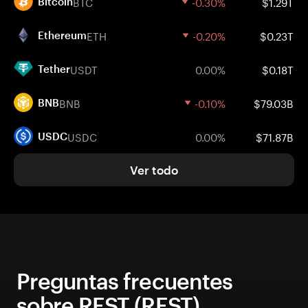
BTC
-0.30%
$1.29T
Bitcoin
ETH
-0.20%
$0.23T
Ethereum
USDT
0.00%
$0.18T
Tether
BNB
-0.10%
$79.03B
BNB
USDC
0.00%
$71.87B
USDC
Ver todo
Preguntas frecuentes
sobre REST (REST)