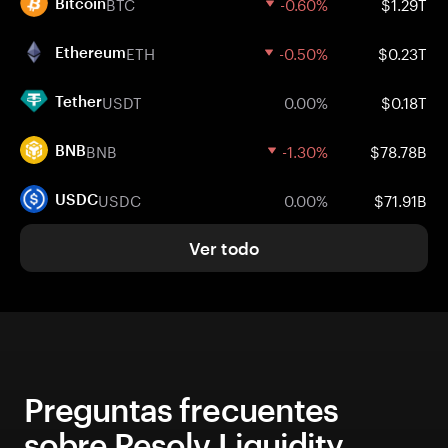
BTC
-0.60%
$1.29T
Bitcoin
ETH
-0.50%
$0.23T
Ethereum
USDT
0.00%
$0.18T
Tether
BNB
-1.30%
$78.78B
BNB
USDC
0.00%
$71.91B
USDC
Ver todo
Preguntas frecuentes
sobre Resolv Liquidity