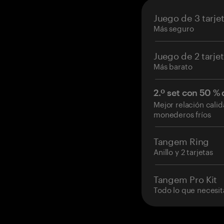
Juego de 3 tarje
Más seguro
Juego de 2 tarje
Más barato
2.º set con 50 %
Mejor relación cali
monederos fríos
Tangem Ring
Anillo y 2 tarjetas
Tangem Pro Kit
Todo lo que necesit