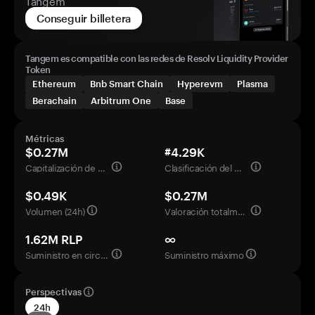
Tangem
Conseguir billetera
Tangem es compatible con las redes de Resolv Liquidity Provider
Token
Ethereum
Bnb Smart Chain
Hyperevm
Plasma
Berachain
Arbitrum One
Base
Métricas
$0.27M
#4.29K
Capitalización de mercado
Clasificación del mercado
$0.49K
$0.27M
Volumen (24h)
Valoración totalmente diluida
1.62M RLP
∞
Suministro en circulación
Suministro máximo
Perspectivas
24h