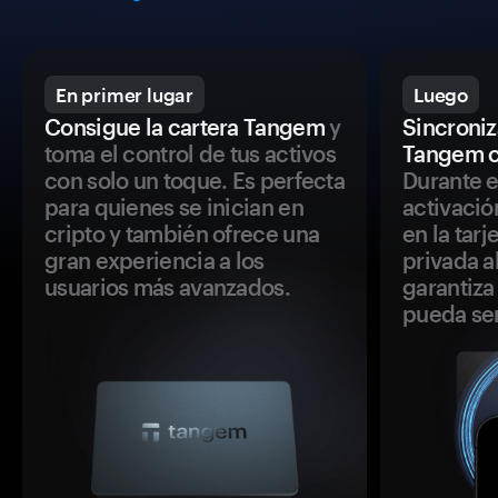
En primer lugar
Luego
Consigue la cartera Tangem
y
Sincroniza
toma el control de tus activos
Tangem c
con solo un toque. Es perfecta
Durante e
para quienes se inician en
activació
cripto y también ofrece una
en la tar
gran experiencia a los
privada a
usuarios más avanzados.
garantiza 
pueda se