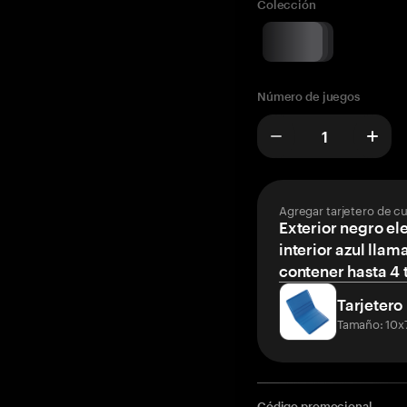
Colección
Número de juegos
Agregar tarjetero de c
Exterior negro el
interior azul llam
contener hasta 4 t
Tarjetero
Tamaño: 10x
Código promocional