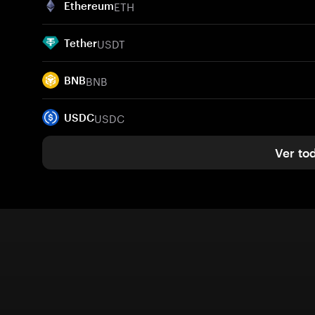
ETH
Ethereum
USDT
Tether
BNB
BNB
USDC
USDC
Ver to