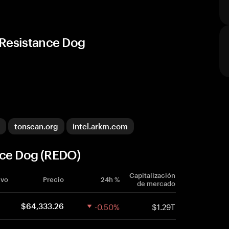
 Resistance Dog
tonscan.org
intel.arkm.com
nce Dog (REDO)
Capitalización
ivo
Precio
24h %
de mercado
-0.50%
$1.29T
$64,333.26