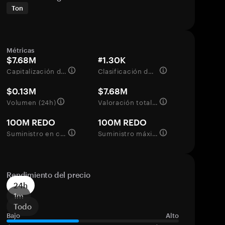
Ton
Métricas
$7.68M
#1.30K
Capitalización de mercado
Clasificación del mercado
$0.13M
$7.68M
Volumen (24h)
Valoración totalmente diluida
100M REDO
100M REDO
Suministro en circulación
Suministro máximo
Rendimiento del precio
24h
1m
Todo
Bajo
Alto