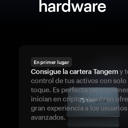
hardware
En primer lugar
Consigue la cartera Tangem
y t
control de tus activos con solo
toque. Es perfecta para quiene
inician en cripto y también ofr
gran experiencia a los usuario
avanzados.