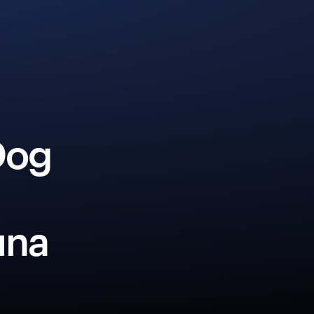
Dog
una