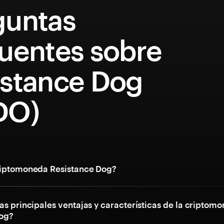
guntas
cuentes sobre
istance Dog
DO)
riptomoneda Resistance Dog?
as principales ventajas y características de la criptom
Dog?