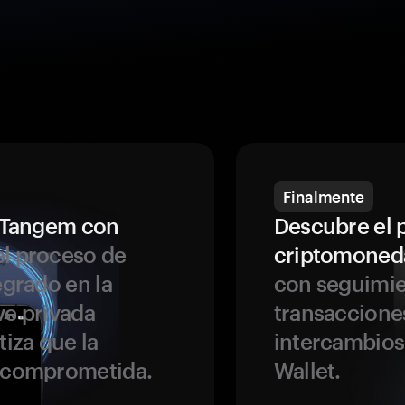
Finalmente
a Tangem con
Descubre el 
l proceso de
criptomoned
egrado en la
con seguimie
ve privada
transaccione
tiza que la
intercambios
r comprometida.
Wallet.