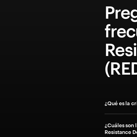
Pre
fre
Res
(RE
¿Qué es la c
¿Cuáles son l
Resistance 