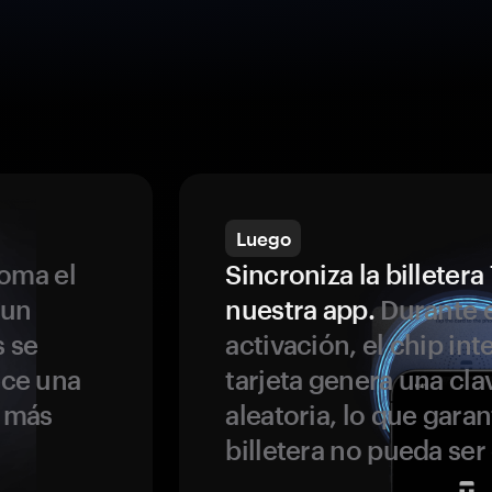
Luego
oma el
Sincroniza la billeter
 un
nuestra app.
Durante e
s se
activación, el chip int
ece una
tarjeta genera una cla
s más
aleatoria, lo que garan
billetera no pueda se