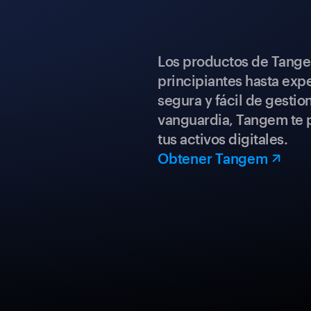
Los productos de Tange
principiantes hasta expe
segura y fácil de gestio
vanguardia, Tangem te p
tus activos digitales.
Obtener Tangem