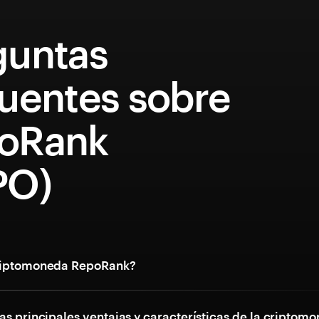
guntas
cuentes sobre
oRank
PO)
criptomoneda RepoRank?
as principales ventajas y características de la criptom