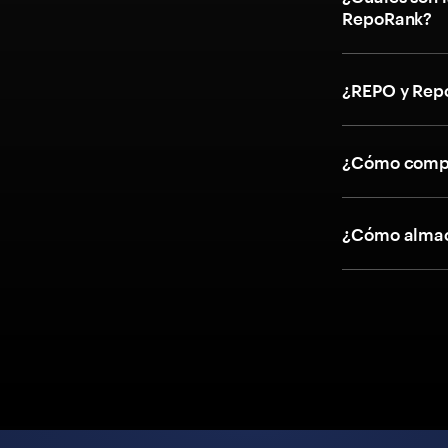
RepoRank?
¿REPO y Rep
¿Cómo compr
¿Cómo almac