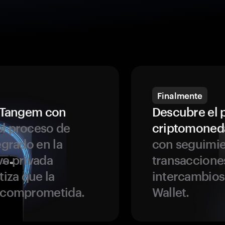
Finalmente
a Tangem con
Descubre el 
l proceso de
criptomoned
egrado en la
con seguimie
ve privada
transaccione
tiza que la
intercambios
r comprometida.
Wallet.