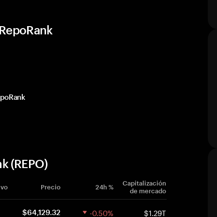
e RepoRank
RepoRank
nk (REPO)
Capitalización
ivo
Precio
24h %
de mercado
-0.50%
$1.29T
$64,129.32