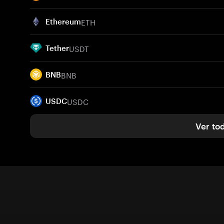
ETH
Ethereum
USDT
Tether
BNB
BNB
USDC
USDC
Ver to