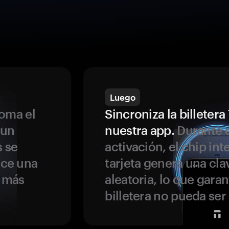
Luego
oma el
Sincroniza la billeter
 un
nuestra app.
Durante e
s se
activación, el chip int
ece una
tarjeta genera una cla
s más
aleatoria, lo que garan
billetera no pueda se