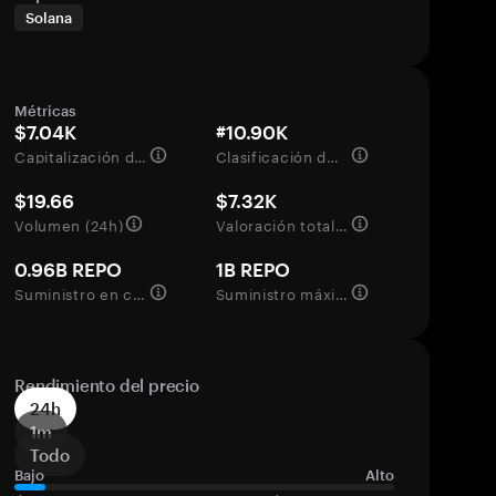
Solana
Métricas
$7.04K
#10.90K
Capitalización de mercado
Clasificación del mercado
$19.66
$7.32K
Volumen (24h)
Valoración totalmente diluida
0.96B REPO
1B REPO
Suministro en circulación
Suministro máximo
Rendimiento del precio
24h
1m
Todo
Bajo
Alto