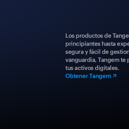
Los productos de Tange
principiantes hasta expe
segura y fácil de gestio
vanguardia, Tangem te p
tus activos digitales.
Obtener Tangem