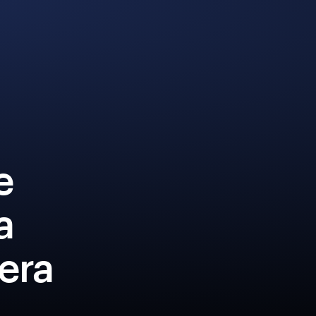
e
a
era