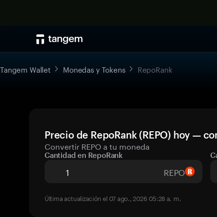
Tangem Wallet
Monedas y Tokens
RepoRank
Precio de RepoRank (REPO) hoy — con
Convertir REPO a tu moneda
Cantidad en RepoRank
C
REPO
Última actualización el 07 ago., 2026 05:28 a. m.