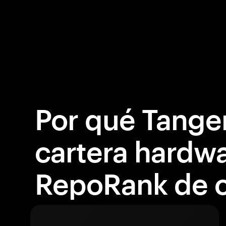
Por qué Tange
cartera hardw
RepoRank de c