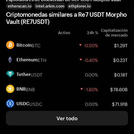
etherscan.io
intel.arkm.com
ethplorer.io
Criptomonedas similares a Re7 USDT Morpho
Vault (RE7USDT)
Capitalización
Activo
24h %
de mercado
BTC
-0.50%
$1.29T
Bitcoin
ETH
-0.40%
$0.23T
Ethereum
USDT
0.00%
$0.18T
Tether
BNB
-1.60%
$78.60B
BNB
USDC
0.00%
$71.91B
USDC
Ver todo