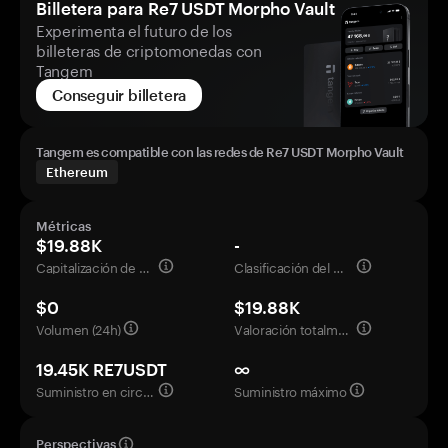
Billetera para Re7 USDT Morpho Vault
Experimenta el futuro de los
billeteras de criptomonedas con
Tangem
Conseguir billetera
Tangem es compatible con las redes de Re7 USDT Morpho Vault
Ethereum
Métricas
$19.88K
-
Capitalización de mercado
Clasificación del mercado
$0
$19.88K
Volumen (24h)
Valoración totalmente diluida
19.45K RE7USDT
∞
Suministro en circulación
Suministro máximo
Perspectivas