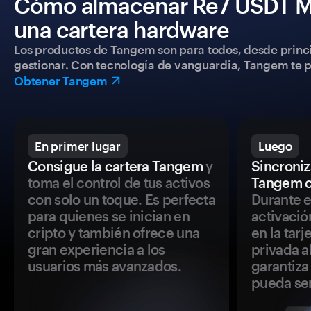
Cómo almacenar Re7 USDT Mo
una cartera hardware
Los productos de Tangem son para todos, desde princip
gestionar. Con tecnología de vanguardia, Tangem te pe
Obtener Tangem
En primer lugar
Luego
Consigue la cartera Tangem
y
Sincroniza
toma el control de tus activos
Tangem c
con solo un toque. Es perfecta
Durante e
para quienes se inician en
activació
cripto y también ofrece una
en la tar
gran experiencia a los
privada a
usuarios más avanzados.
garantiza 
pueda se