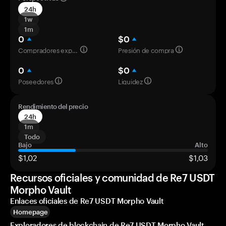
24h
1w
1m
0
$0
Compradores experimentados
Presión de compra
0
$0
Poseedores
Liquidez
Rendimiento del precio
24h
1m
Todo
Bajo
Alto
$1,02
$1,03
Recursos oficiales y comunidad de Re7 USDT
Morpho Vault
Enlaces oficiales de Re7 USDT Morpho Vault
Homepage
Exploradores de blockchain de Re7 USDT Morpho Vault