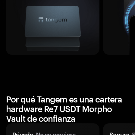
Por qué Tangem es una cartera
hardware Re7 USDT Morpho
Vault de confianza
Privado.
No se requiere
Seguro.
S