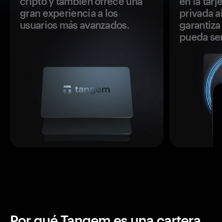
cripto y también ofrece una
en la tar
gran experiencia a los
privada a
usuarios más avanzados.
garantiza 
pueda se
Por qué Tangem es una cartera