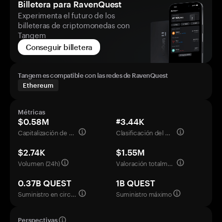
Billetera para RavenQuest
Experimenta el futuro de los
billeteras de criptomonedas con
Tangem
Conseguir billetera
Tangem es compatible con las redes de RavenQuest
Ethereum
Métricas
$0.58M
#3.44K
Capitalización de mercado
Clasificación del mercado
$2.74K
$1.55M
Volumen (24h)
Valoración totalmente diluida
0.37B QUEST
1B QUEST
Suministro en circulación
Suministro máximo
Perspectivas