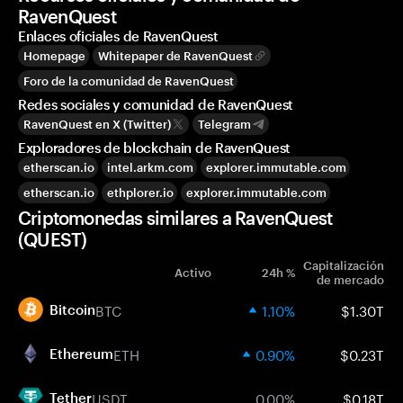
RavenQuest
Enlaces oficiales de RavenQuest
Homepage
Whitepaper de RavenQuest
Foro de la comunidad de RavenQuest
Redes sociales y comunidad de RavenQuest
RavenQuest en X (Twitter)
Telegram
Exploradores de blockchain de RavenQuest
etherscan.io
intel.arkm.com
explorer.immutable.com
etherscan.io
ethplorer.io
explorer.immutable.com
Criptomonedas similares a RavenQuest
(QUEST)
Capitalización
Activo
24h %
de mercado
BTC
1.10%
$1.30T
Bitcoin
ETH
0.90%
$0.23T
Ethereum
USDT
0.00%
$0.18T
Tether