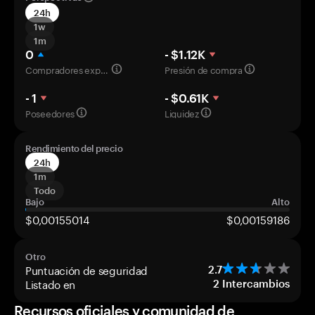
24h
1w
1m
0
- $1.12K
Compradores experimentados
Presión de compra
- 1
- $0.61K
Poseedores
Liquidez
Rendimiento del precio
24h
1m
Todo
Bajo
Alto
$0,00155014
$0,00159186
Otro
Puntuación de seguridad
2.7
Listado en
2
Intercambios
Recursos oficiales y comunidad de