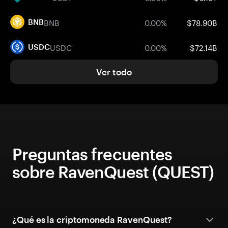
BNB
0.00%
$78.90B
BNB
USDC
0.00%
$72.14B
USDC
Ver todo
Preguntas frecuentes
sobre RavenQuest (QUEST)
¿Qué es la criptomoneda RavenQuest?