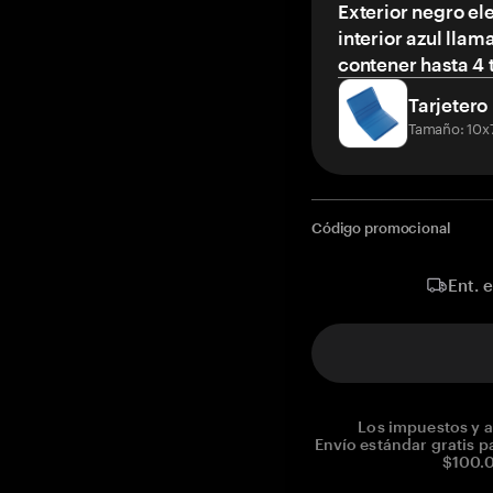
Exterior negro el
interior azul llam
contener hasta 4 t
Tarjetero
Tamaño: 10x
Código promocional
Ent. 
Los impuestos y a
Envío estándar gratis p
$100.0