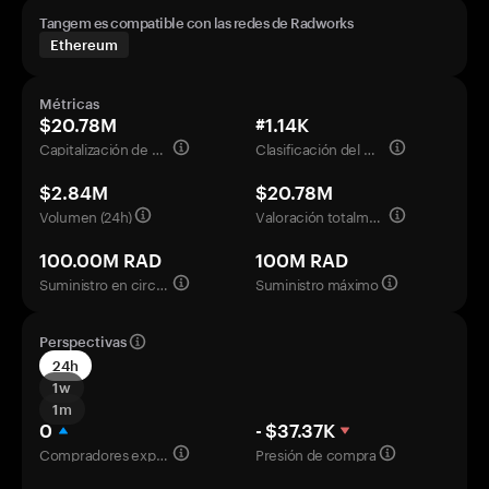
Tangem es compatible con las redes de Radworks
Ethereum
Métricas
$20.78M
#1.14K
Capitalización de mercado
Clasificación del mercado
$2.84M
$20.78M
Volumen (24h)
Valoración totalmente diluida
100.00M RAD
100M RAD
Suministro en circulación
Suministro máximo
Perspectivas
24h
1w
1m
0
- $37.37K
Compradores experimentados
Presión de compra