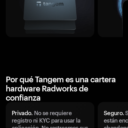
Por qué Tangem es una cartera
hardware Radworks de
confianza
Privado.
No se requiere
Seguro.
S
registro ni KYC para usar la
están enc
aplicación. No rastreamos sus
abandonan