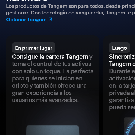
Los productos de Tangem son para todos, desde princip
gestionar. Con tecnología de vanguardia, Tangem te pe
Obtener Tangem
En primer lugar
Luego
Consigue la cartera Tangem
y
Sincroniza
toma el control de tus activos
Tangem c
con solo un toque. Es perfecta
Durante e
para quienes se inician en
activació
cripto y también ofrece una
en la tar
gran experiencia a los
privada a
usuarios más avanzados.
garantiza 
pueda se