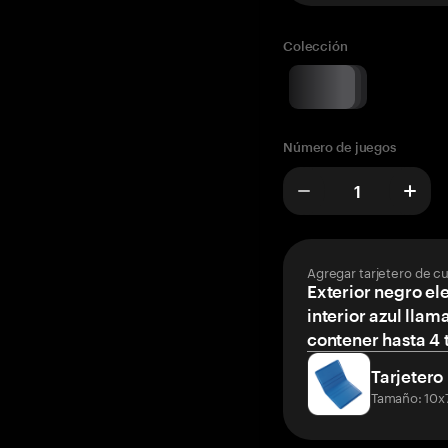
Colección
Número de juegos
Agregar tarjetero de c
Exterior negro el
interior azul llam
contener hasta 4 t
Tarjetero
Tamaño: 10x