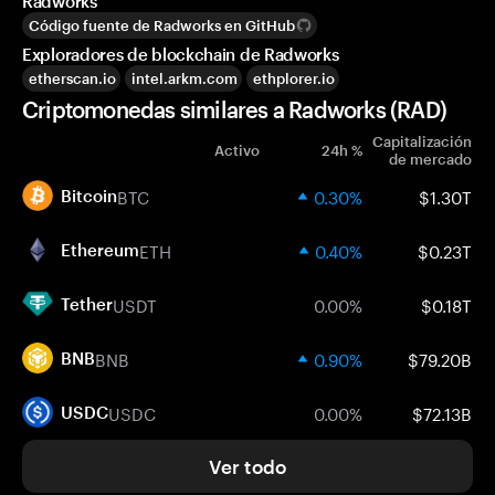
Radworks
Código fuente de Radworks en GitHub
Exploradores de blockchain de Radworks
etherscan.io
intel.arkm.com
ethplorer.io
Criptomonedas similares a Radworks (RAD)
Capitalización
Activo
24h %
de mercado
BTC
0.30%
$1.30T
Bitcoin
ETH
0.40%
$0.23T
Ethereum
USDT
0.00%
$0.18T
Tether
BNB
0.90%
$79.20B
BNB
USDC
0.00%
$72.13B
USDC
Ver todo