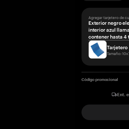
Agregar tarjetero de c
Exterior negro el
interior azul llam
contener hasta 4 t
Tarjetero
Tamaño: 10x
Código promocional
Ent. 