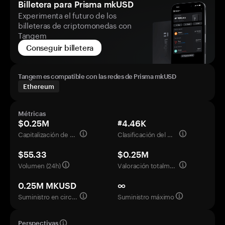
Billetera para Prisma mkUSD
Experimenta el futuro de los
billeteras de criptomonedas con
Tangem
Conseguir billetera
Tangem es compatible con las redes de Prisma mkUSD
Ethereum
Métricas
$0.25M
#4.46K
Capitalización de mercado
Clasificación del mercado
$55.33
$0.25M
Volumen (24h)
Valoración totalmente diluida
0.25M MKUSD
∞
Suministro en circulación
Suministro máximo
Perspectivas