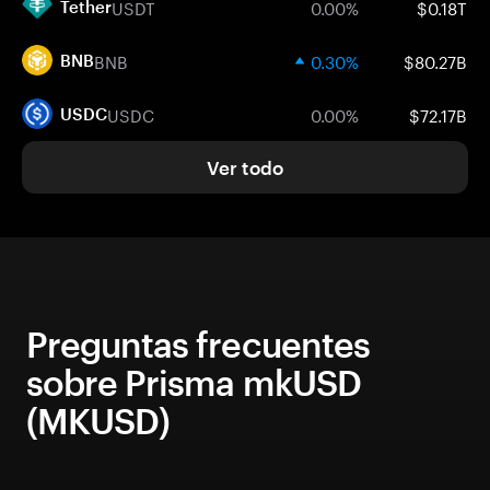
USDT
0.00%
$0.18T
Tether
BNB
0.30%
$80.27B
BNB
USDC
0.00%
$72.17B
USDC
Ver todo
Preguntas frecuentes
sobre Prisma mkUSD
(MKUSD)