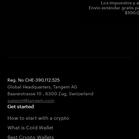
Los impuestos y a
Envío estándar gratis p
$100.0
Reg. No CHE-390.112.525
Global Headquarters, Tangem AG
Baarerstrasse 10
,
6300 Zug
,
Switzerland
support@tangem.com
Get started
How to start with a crypto
What is Cold Wallet
Best Crypto Wallets