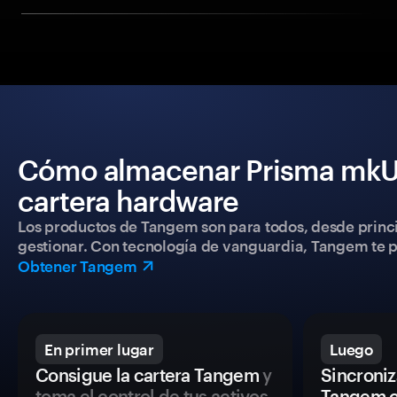
Cómo almacenar Prisma mkUS
cartera hardware
Los productos de Tangem son para todos, desde princip
gestionar. Con tecnología de vanguardia, Tangem te pe
Obtener Tangem
En primer lugar
Luego
Consigue la cartera Tangem
y
Sincroniza
toma el control de tus activos
Tangem c