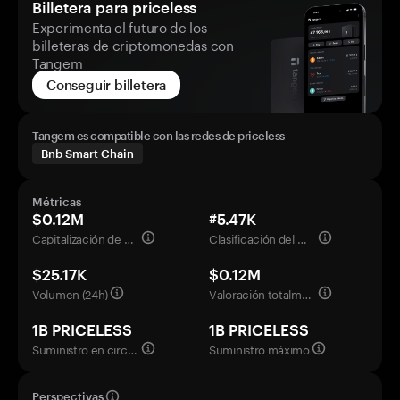
Billetera para priceless
Experimenta el futuro de los
billeteras de criptomonedas con
Tangem
Conseguir billetera
Tangem es compatible con las redes de priceless
Bnb Smart Chain
Métricas
$0.12M
#5.47K
Capitalización de mercado
Clasificación del mercado
$25.17K
$0.12M
Volumen (24h)
Valoración totalmente diluida
1B PRICELESS
1B PRICELESS
Suministro en circulación
Suministro máximo
Perspectivas