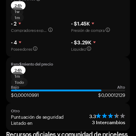
24h
1w
1m
- 2
- $1.45K
Compradores experimentados
Presión de compra
- 4
- $3.29K
Poseedores
Liquidez
Rendimiento del precio
24h
1m
Todo
Bajo
Alto
$0,00010991
$0,00012129
Otro
Puntuación de seguridad
3.3
Listado en
3
Intercambios
Recursos oficiales y comunidad de priceless