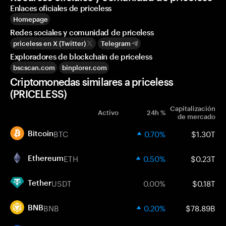
Enlaces oficiales de priceless
Homepage
Redes sociales y comunidad de priceless
priceless en X (Twitter)
Telegram
Exploradores de blockchain de priceless
bscscan.com
binplorer.com
Criptomonedas similares a priceless
(PRICELESS)
Capitalización
Activo
24h %
de mercado
BTC
0.70%
$1.30T
Bitcoin
ETH
0.50%
$0.23T
Ethereum
USDT
0.00%
$0.18T
Tether
BNB
0.20%
$78.89B
BNB