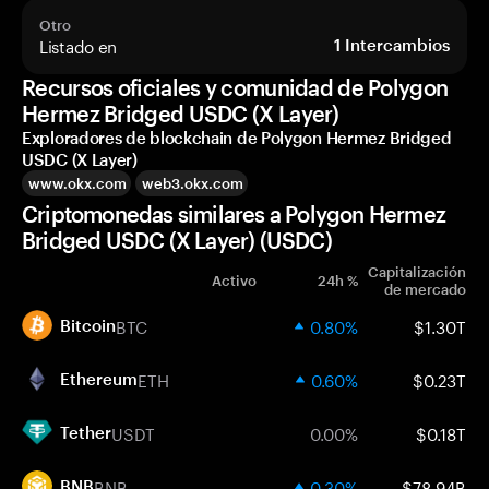
Otro
Listado en
1
Intercambios
Recursos oficiales y comunidad de Polygon
Hermez Bridged USDC (X Layer)
Exploradores de blockchain de Polygon Hermez Bridged
USDC (X Layer)
www.okx.com
web3.okx.com
Criptomonedas similares a Polygon Hermez
Bridged USDC (X Layer) (USDC)
Capitalización
Activo
24h %
de mercado
BTC
0.80%
$1.30T
Bitcoin
ETH
0.60%
$0.23T
Ethereum
USDT
0.00%
$0.18T
Tether
BNB
0.30%
$78.94B
BNB