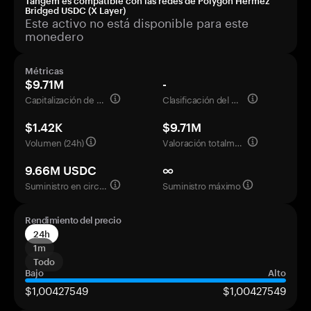
Tangem es compatible con las redes de Polygon Hermez
Bridged USDC (X Layer)
Este activo no está disponible para este
monedero
Métricas
$9.71M
-
Capitalización de mercado
Clasificación del mercado
$1.42K
$9.71M
Volumen (24h)
Valoración totalmente diluida
9.66M USDC
∞
Suministro en circulación
Suministro máximo
Rendimiento del precio
24h
1m
Todo
Bajo
Alto
$1,00427549
$1,00427549