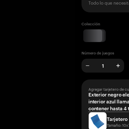
Todo lo que necesit
Colección
Número de juegos
Agregar tarjetero de c
Exterior negro el
interior azul llam
contener hasta 4 t
Tarjetero
Tamaño: 10x