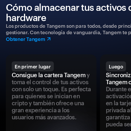
Cómo almacenar tus activos 
hardware
Los productos de Tangem son para todos, desde princip
gestionar. Con tecnología de vanguardia, Tangem te pe
Obtener Tangem
En primer lugar
Luego
Consigue la cartera Tangem
y
Sincroniza
toma el control de tus activos
Tangem c
con solo un toque. Es perfecta
Durante e
para quienes se inician en
activació
cripto y también ofrece una
en la tar
gran experiencia a los
privada a
usuarios más avanzados.
garantiza 
pueda se