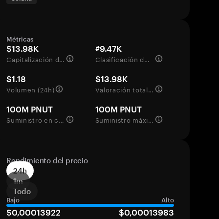
Métricas
$13.98K
#9.47K
Capitalización de mercado
Clasificación del mercado
$1.18
$13.98K
Volumen (24h)
Valoración totalmente diluida
100M PNUT
100M PNUT
Suministro en circulación
Suministro máximo
Rendimiento del precio
24h
1m
Todo
Bajo
Alto
$0,00013922
$0,00013983