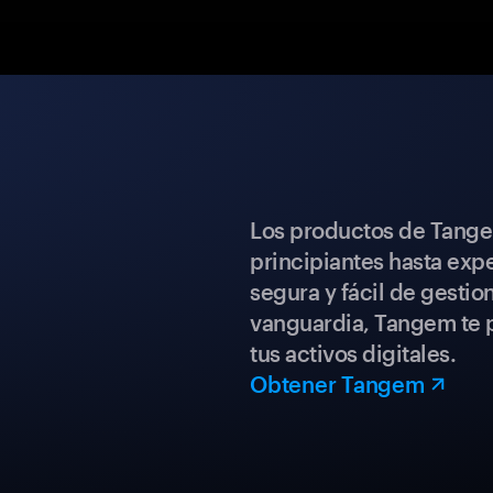
Los productos de Tange
principiantes hasta expe
segura y fácil de gestio
vanguardia, Tangem te p
tus activos digitales.
Obtener Tangem