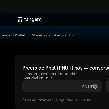
Tangem Wallet
Monedas y Tokens
Pnut
Precio de Pnut (PNUT) hoy — converso
Convertir PNUT a tu moneda
Cantidad en Pnut
C
PNUT
Última actualización el 06 ago., 2026 10:54 a. m.