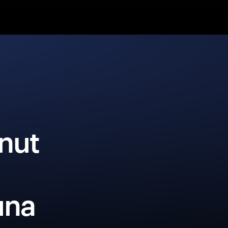
nut
una