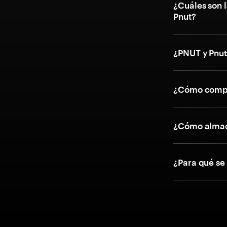
¿Cuáles son l
Pnut?
¿PNUT y Pnut
¿Cómo compr
¿Cómo almac
¿Para qué se