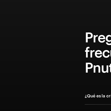
Pre
fre
Pnu
¿Qué es la c