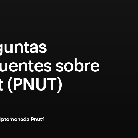
guntas
cuentes sobre
t (PNUT)
riptomoneda Pnut?