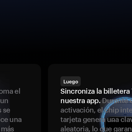
Luego
oma el
Sincroniza la billeter
 un
nuestra app.
Durante e
s se
activación, el chip int
ece una
tarjeta genera una cla
s más
aleatoria, lo que garan