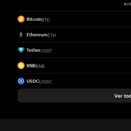
Act
BTC
Bitcoin
ETH
Ethereum
USDT
Tether
BNB
BNB
USDC
USDC
Ver to