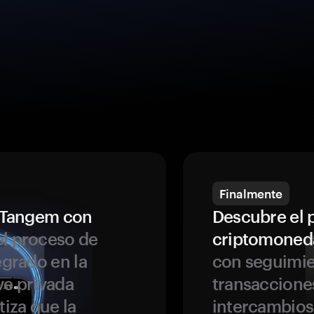
Finalmente
a Tangem con
Descubre el 
l proceso de
criptomoned
egrado en la
con seguimie
ve privada
transaccione
tiza que la
intercambios