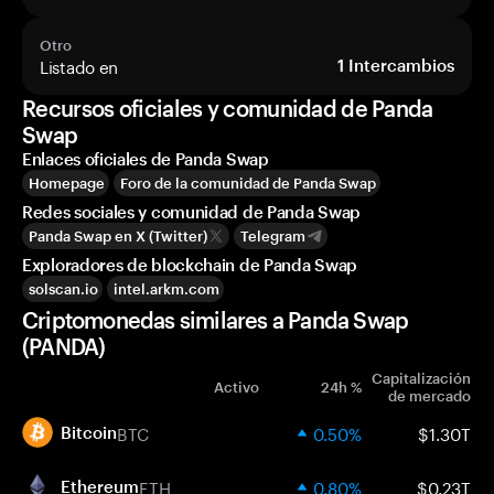
Otro
Listado en
1
Intercambios
Recursos oficiales y comunidad de Panda
Swap
Enlaces oficiales de Panda Swap
Homepage
Foro de la comunidad de Panda Swap
Redes sociales y comunidad de Panda Swap
Panda Swap en X (Twitter)
Telegram
Exploradores de blockchain de Panda Swap
solscan.io
intel.arkm.com
Criptomonedas similares a Panda Swap
(PANDA)
Capitalización
Activo
24h %
de mercado
BTC
0.50%
$1.30T
Bitcoin
ETH
0.80%
$0.23T
Ethereum