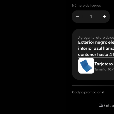
Número de juegos
Agregar tarjetero de c
Exterior negro el
interior azul llam
contener hasta 4 t
Tarjetero
Tamaño: 10x
Código promocional
Ent. 