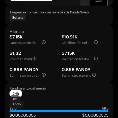
Tangem es compatible con las redes de Panda Swap
Solana
Métricas
$7.15K
#10.91K
Capitalización de mercado
Clasificación del mercado
$1.32
$7.15K
Volumen (24h)
Valoración totalmente diluida
0.89B PANDA
0.89B PANDA
Suministro en circulación
Suministro máximo
Rendimiento del precio
24h
1m
Todo
Bajo
Alto
$0,00000805
$0,00000805