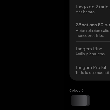
Juego de 2 tarje
Más barato
2.º set con 50 %
Mejor relación cali
monederos fríos
Tangem Ring
Anillo y 2 tarjetas
Tangem Pro Kit
Todo lo que necesit
Colección