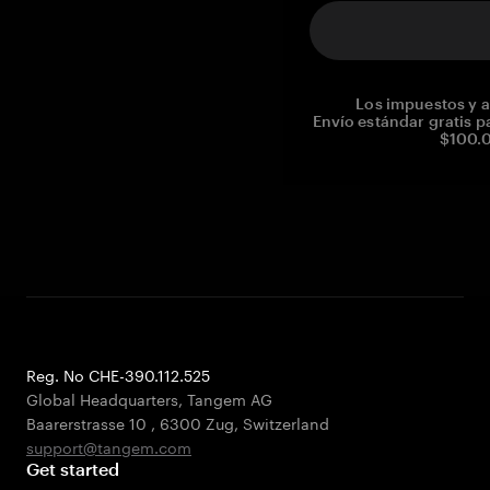
Los impuestos y a
Envío estándar gratis p
$100.0
Reg. No CHE-390.112.525
Global Headquarters, Tangem AG
Baarerstrasse 10
,
6300 Zug
,
Switzerland
support@tangem.com
Get started