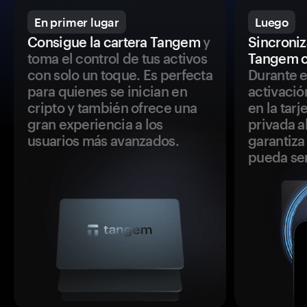
En primer lugar
Luego
Consigue la cartera Tangem
y
Sincroniza
toma el control de tus activos
Tangem c
con solo un toque. Es perfecta
Durante e
para quienes se inician en
activació
cripto y también ofrece una
en la tar
gran experiencia a los
privada a
usuarios más avanzados.
garantiza 
pueda se