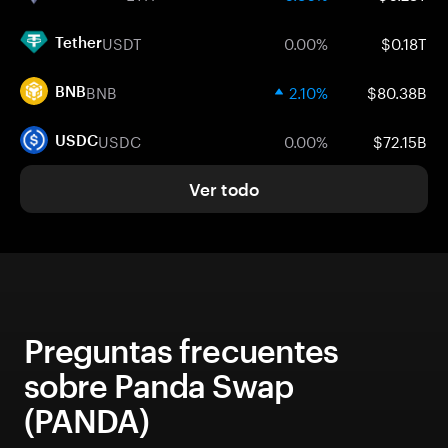
USDT
0.00%
$0.18T
Tether
BNB
2.10%
$80.38B
BNB
USDC
0.00%
$72.15B
USDC
Ver todo
Preguntas frecuentes
sobre Panda Swap
(PANDA)