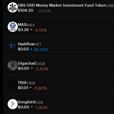
UMI
UBS USD Money Market Investment Fund Token
0.00%
$106.20
1 semana
MAX
30 días
MAX
-0.10%
Capitalización de mercado
$0.26
1 semana
HFT
30 días
Hashflow
18.30%
Capitalización de mercado
$0.02
1 semana
GIGA
30 días
Gigachad
-3.50%
Capitalización de mercado
$0.00
1 semana
TRIA
30 días
TRIA
-0.80%
Capitalización de mercado
$0.01
1 semana
SGB
30 días
Songbird
-1.80%
Capitalización de mercado
$0.00