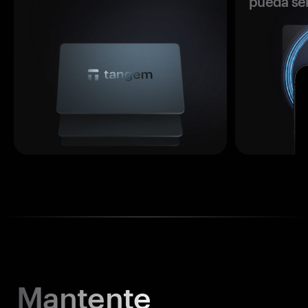
pueda se
Mantente