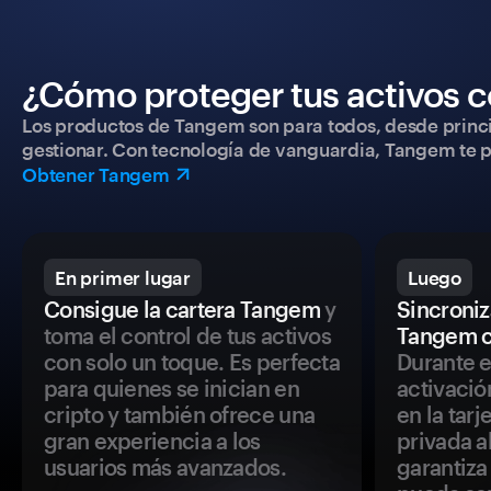
¿Cómo proteger tus activos c
Los productos de Tangem son para todos, desde princip
gestionar. Con tecnología de vanguardia, Tangem te pe
Obtener Tangem
En primer lugar
Luego
Consigue la cartera Tangem
y
Sincroniza
toma el control de tus activos
Tangem c
con solo un toque. Es perfecta
Durante e
para quienes se inician en
activació
cripto y también ofrece una
en la tar
gran experiencia a los
privada a
usuarios más avanzados.
garantiza 