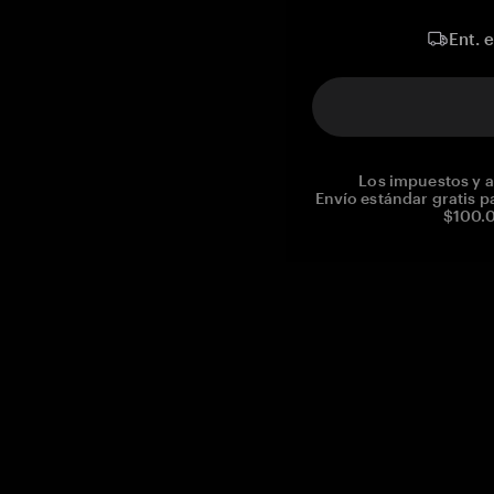
Ent. 
Los impuestos y a
Envío estándar gratis p
$100.0
Reg. No CHE-390.112.525
Global Headquarters, Tangem AG
Baarerstrasse 10
,
6300 Zug
,
Switzerland
support@tangem.com