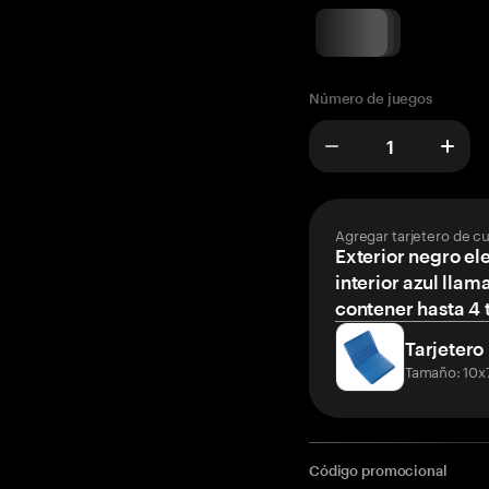
Número de juegos
Agregar tarjetero de c
Exterior negro el
interior azul llam
contener hasta 4 t
Tarjetero
Tamaño: 10x
Código promocional