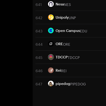
641
NES
Nesa
642
UNP
Unipoly
643
EDU
Open Campus
644
ORE
ORE
645
TDCCP
TDCCP
646
REI
Rei
647
PIPEDOG
pipedog