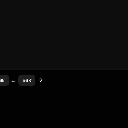
65
…
663