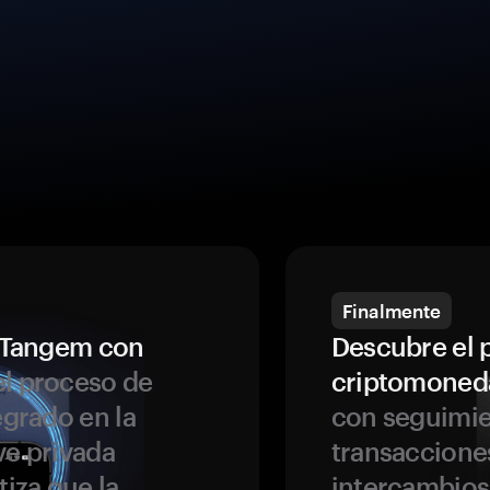
Finalmente
a Tangem con
Descubre el 
l proceso de
criptomoned
egrado en la
con seguimie
ve privada
transaccione
tiza que la
intercambios