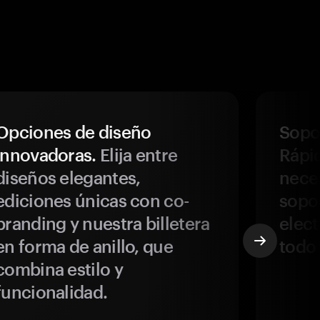
Opciones de diseño
Sopor
innovadoras.
Elija entre
Rápi
diseños elegantes,
neces
ediciones únicas con co-
sopo
branding y nuestra billetera
elect
en forma de anillo, que
todo
combina estilo y
funcionalidad.