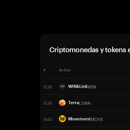
Criptomonedas y tokens 
#
Activo
638
WIN
WINkLink
639
LUNA
Terra
640
MOVE
Movement