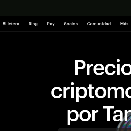
Comprar a
Billetera
Ring
Pay
Socios
Comunidad
Más
Preci
criptom
por T