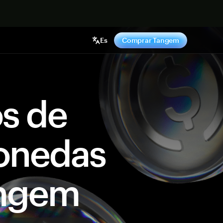
hora
Es
Comprar Tangem
os de
onedas
angem