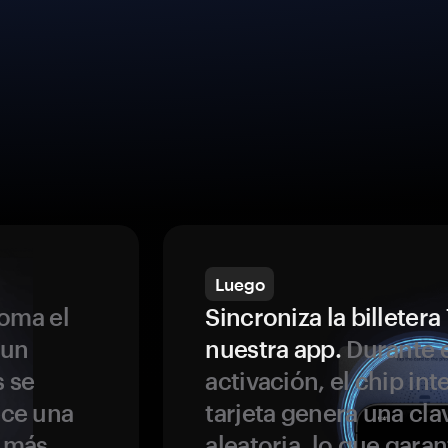
Luego
oma el
Sincroniza la billeter
 un
nuestra app.
Durante e
s se
activación, el chip int
ece una
tarjeta genera una cla
s más
aleatoria, lo que garan