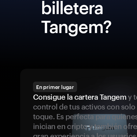
billetera
Tangem?
En primer lugar
Consigue la cartera Tangem
y t
control de tus activos con solo
toque. Es perfecta para quiene
inician en cripto y también ofr
gran experiencia a los usuario