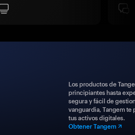
Los productos de Tange
principiantes hasta expe
segura y fácil de gestio
vanguardia, Tangem te p
tus activos digitales.
Obtener Tangem