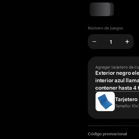
Número de juegos
Agregar tarjetero de c
Exterior negro el
interior azul llam
contener hasta 4 t
Tarjetero
Tamaño: 10x
Código promocional