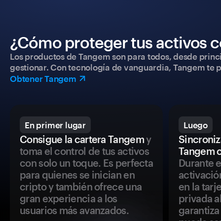
¿Cómo proteger tus activos c
Los productos de Tangem son para todos, desde princip
gestionar. Con tecnología de vanguardia, Tangem te pe
Obtener Tangem
En primer lugar
Luego
Consigue la cartera Tangem
y
Sincroniza
toma el control de tus activos
Tangem c
con solo un toque. Es perfecta
Durante e
para quienes se inician en
activació
cripto y también ofrece una
en la tar
gran experiencia a los
privada a
usuarios más avanzados.
garantiza 