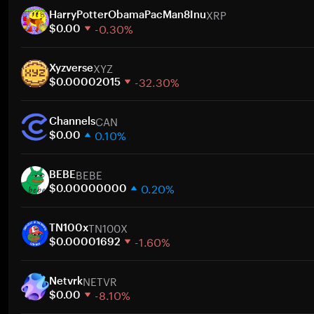
XRP
HarryPotterObamaPacMan8Inu
-0.30%
$0.00
1 semana
XYZ
30 días
Xyzverse
-32.30%
Capitalización de mercado
$0.00002015
1 semana
CAN
30 días
Channels
0.10%
Capitalización de mercado
$0.00
1 semana
BEBE
30 días
BEBE
0.20%
Capitalización de mercado
$0.00000000
1 semana
TN100X
30 días
TN100x
-1.60%
Capitalización de mercado
$0.00001692
1 semana
NETVR
30 días
Netvrk
-8.10%
Capitalización de mercado
$0.00