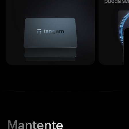
pueda se
Mantente