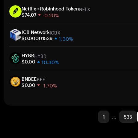
1 semana
NFLX
30 días
Netflix • Robinhood Token
-0.20%
Capitalización de mercado
$74.07
1 semana
ICBX
30 días
ICB Network
1.30%
Capitalización de mercado
$0.00001539
1 semana
HYBR
30 días
HYBR
10.30%
Capitalización de mercado
$0.00
1 semana
BEE
30 días
BNBEE
-1.70%
Capitalización de mercado
$0.00
1 semana
30 días
Capitalización de mercado
1
…
535