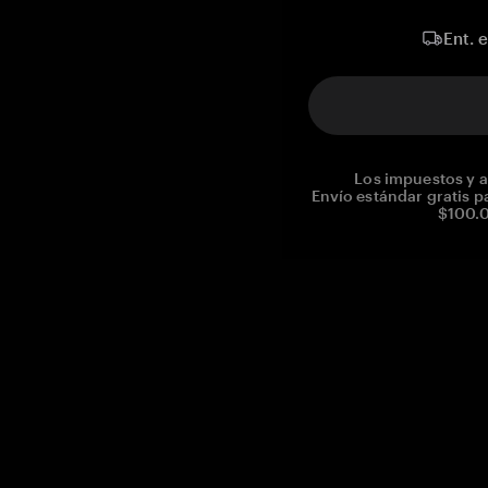
Ent. 
Los impuestos y a
Envío estándar gratis p
$100.0
Reg. No CHE-390.112.525
Global Headquarters, Tangem AG
Baarerstrasse 10
,
6300 Zug
,
Switzerland
support@tangem.com