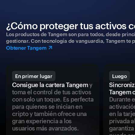
¿Cómo proteger tus activos c
Los productos de Tangem son para todos, desde princip
gestionar. Con tecnología de vanguardia, Tangem te pe
Obtener Tangem
En primer lugar
Luego
Consigue la cartera Tangem
y
Sincroniza
toma el control de tus activos
Tangem c
con solo un toque. Es perfecta
Durante e
para quienes se inician en
activació
cripto y también ofrece una
en la tar
gran experiencia a los
privada a
usuarios más avanzados.
garantiza 