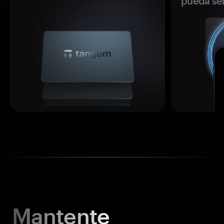
pueda se
Mantente