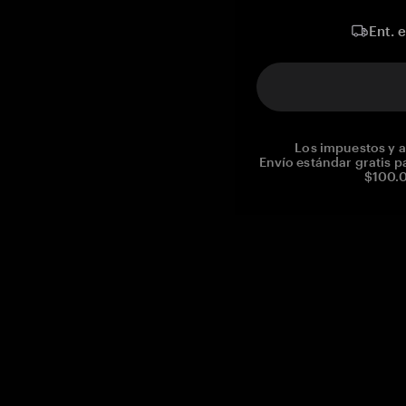
Ent. 
Los impuestos y a
Envío estándar gratis p
$100.0
Reg. No CHE-390.112.525
Global Headquarters, Tangem AG
Baarerstrasse 10
,
6300 Zug
,
Switzerland
support@tangem.com