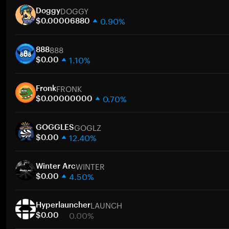
DOGGY
Doggy
0.90%
$0.00006880
1 semana
888
30 días
888
1.10%
Capitalización de mercado
$0.00
1 semana
FRONK
30 días
Fronk
0.70%
Capitalización de mercado
$0.00000000
1 semana
GOGLZ
30 días
GOGGLES
12.40%
Capitalización de mercado
$0.00
1 semana
WINTER
30 días
Winter Arc
4.50%
Capitalización de mercado
$0.00
1 semana
LAUNCH
30 días
Hyperlauncher
0.00%
Capitalización de mercado
$0.00