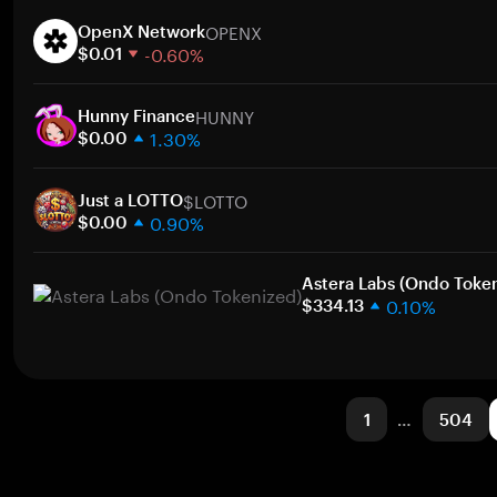
1 semana
OPENX
30 días
OpenX Network
-0.60%
Capitalización de mercado
$0.01
1 semana
HUNNY
30 días
Hunny Finance
1.30%
Capitalización de mercado
$0.00
1 semana
$LOTTO
30 días
Just a LOTTO
0.90%
Capitalización de mercado
$0.00
1 semana
30 días
Astera Labs (Ondo Toke
0.10%
Capitalización de mercado
$334.13
1 semana
30 días
Capitalización de mercado
1
…
504