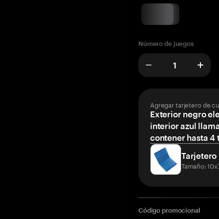
Número de juegos
Agregar tarjetero de c
Exterior negro el
interior azul llam
contener hasta 4 t
Tarjetero
Tamaño: 10x
Código promocional