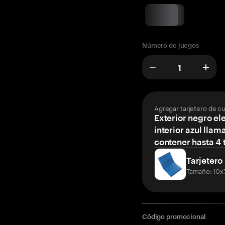
Número de juegos
Agregar tarjetero de c
Exterior negro el
interior azul llam
contener hasta 4 t
Tarjetero
Tamaño: 10x
Código promocional