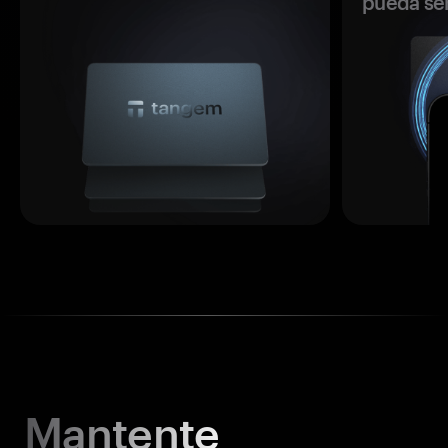
pueda se
Mantente