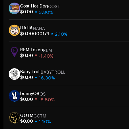
COST
Cost Hot Dog
3.80%
$0.00
1 semana
HAHA
30 días
HAHA
2.10%
Capitalización de mercado
$0.00000174
1 semana
REM
30 días
REM Token
-1.40%
Capitalización de mercado
$0.00
1 semana
BABYTROLL
30 días
Baby Troll
16.30%
Capitalización de mercado
$0.00
1 semana
OS
30 días
bunnyOS
-8.50%
Capitalización de mercado
$0.00
1 semana
GOTM
30 días
GOTM
1.10%
Capitalización de mercado
$0.00