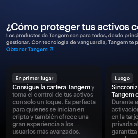
¿Cómo proteger tus activos c
Los productos de Tangem son para todos, desde princip
gestionar. Con tecnología de vanguardia, Tangem te pe
Obtener Tangem
En primer lugar
Luego
Consigue la cartera Tangem
y
Sincroniza
toma el control de tus activos
Tangem c
con solo un toque. Es perfecta
Durante e
para quienes se inician en
activació
cripto y también ofrece una
en la tar
gran experiencia a los
privada a
usuarios más avanzados.
garantiza 