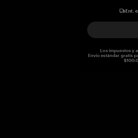
Ent. 
Los impuestos y a
Envío estándar gratis p
$100.0
Reg. No CHE-390.112.525
Global Headquarters, Tangem AG
Baarerstrasse 10
,
6300 Zug
,
Switzerland
support@tangem.com