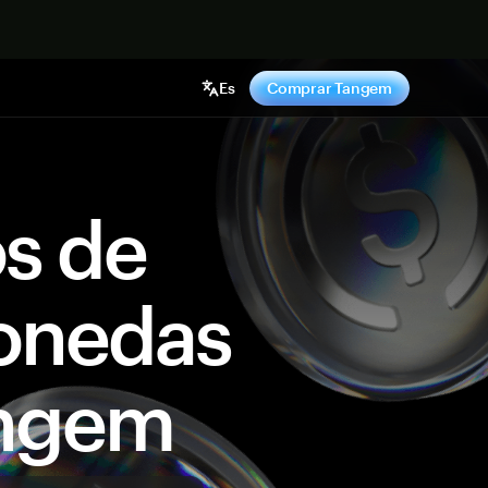
hora
Es
Comprar Tangem
os de
onedas
angem