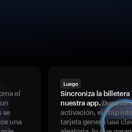
Luego
oma el
Sincroniza la billeter
 un
nuestra app.
Durante e
s se
activación, el chip int
ece una
tarjeta genera una cla
s más
aleatoria, lo que garan