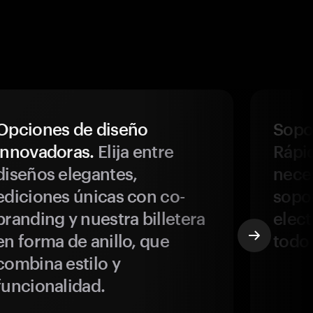
Opciones de diseño
Sopor
innovadoras.
Elija entre
Rápi
diseños elegantes,
neces
ediciones únicas con co-
sopo
branding y nuestra billetera
elect
en forma de anillo, que
todo
combina estilo y
funcionalidad.