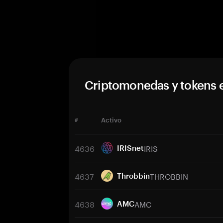
Criptomonedas y tokens 
#
Activo
4636
IRIS
IRISnet
4637
THROBBIN
Throbbin
4638
AMC
AMC