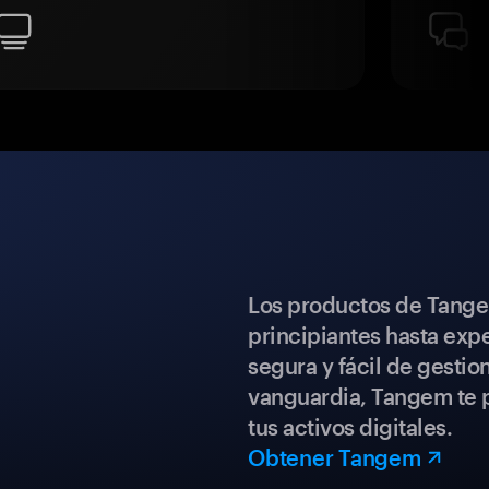
Los productos de Tange
principiantes hasta expe
segura y fácil de gestio
vanguardia, Tangem te p
tus activos digitales.
Obtener Tangem