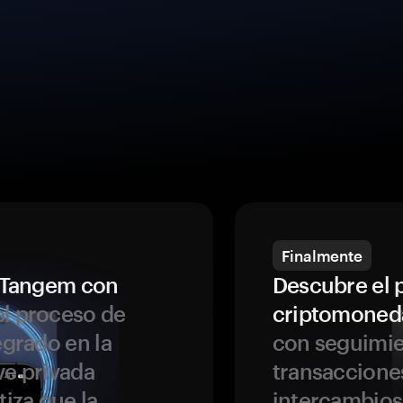
Finalmente
a Tangem con
Descubre el 
l proceso de
criptomoned
egrado en la
con seguimie
ve privada
transaccione
tiza que la
intercambios