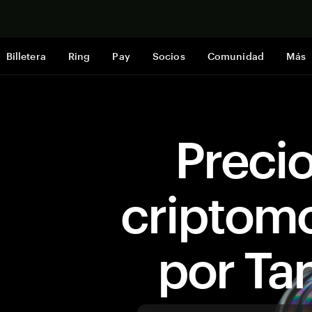
Comprar a
Billetera
Ring
Pay
Socios
Comunidad
Más
Preci
criptom
por T