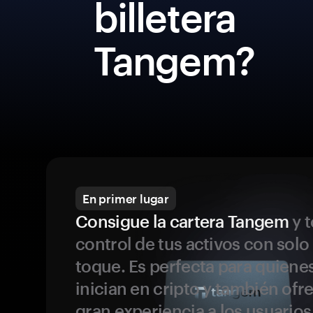
billetera
Tangem?
En primer lugar
Consigue la cartera Tangem
y t
control de tus activos con solo
toque. Es perfecta para quiene
inician en cripto y también ofr
gran experiencia a los usuario