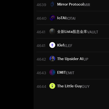
4639
MIR
Mirror Protocol
4640
IOTAI
IoTAI
4641
VAULT
全新Lista股息金库
4641
KLEF
Klef
4642
UP
The Upsider AI
4643
EMIT
EMIT
4644
GUY
The Little Guy