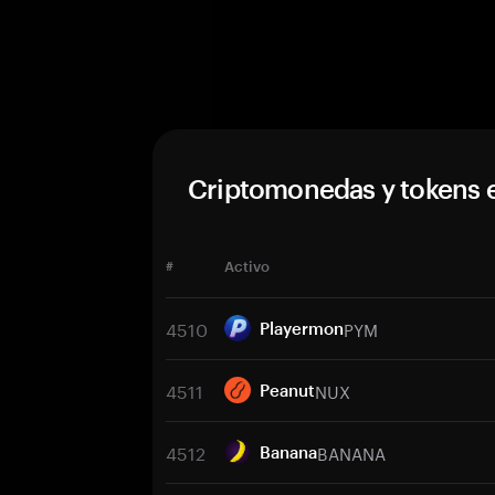
Criptomonedas y tokens 
#
Activo
4510
PYM
Playermon
4511
NUX
Peanut
4512
BANANA
Banana