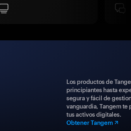
Los productos de Tange
principiantes hasta expe
segura y fácil de gestio
vanguardia, Tangem te p
tus activos digitales.
Obtener Tangem