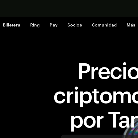
Comprar a
Billetera
Ring
Pay
Socios
Comunidad
Más
Preci
criptom
por T