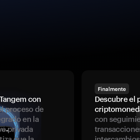
Finalmente
a Tangem con
Descubre el 
l proceso de
criptomoned
egrado en la
con seguimie
ve privada
transaccione
tiza que la
intercambios