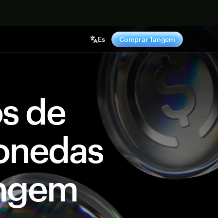
hora
Es
Comprar Tangem
os de
onedas
angem