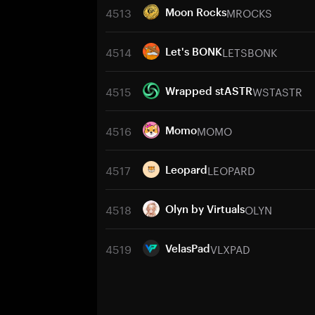
4513
MROCKS
Moon Rocks
4514
LETSBONK
Let's BONK
4515
WSTASTR
Wrapped stASTR
4516
MOMO
Momo
4517
LEOPARD
Leopard
4518
OLYN
Olyn by Virtuals
4519
VLXPAD
VelasPad