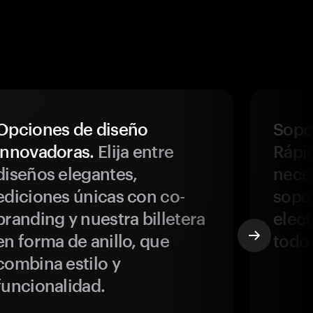
Opciones de diseño
Sopor
innovadoras.
Elija entre
Rápi
diseños elegantes,
neces
ediciones únicas con co-
sopo
branding y nuestra billetera
elect
en forma de anillo, que
todo
combina estilo y
funcionalidad.