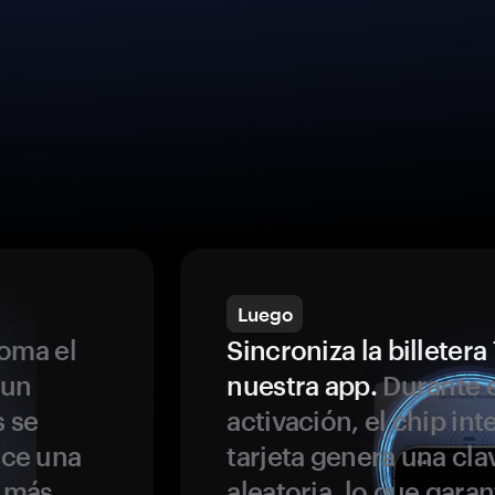
Luego
oma el
Sincroniza la billeter
 un
nuestra app.
Durante e
s se
activación, el chip int
ece una
tarjeta genera una cla
s más
aleatoria, lo que garan