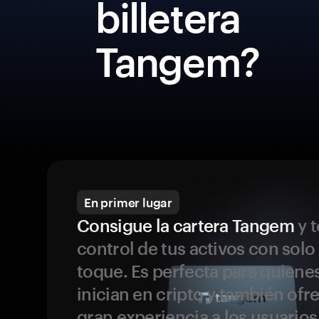
billetera
Tangem?
En primer lugar
Consigue la cartera Tangem
y t
control de tus activos con solo
toque. Es perfecta para quiene
inician en cripto y también ofr
gran experiencia a los usuario