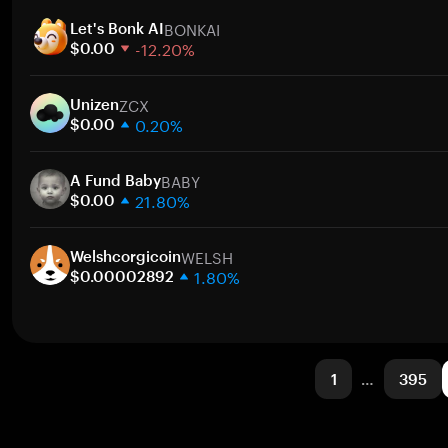
1 semana
BONKAI
30 días
Let's Bonk AI
-12.20%
Capitalización de mercado
$0.00
1 semana
ZCX
30 días
Unizen
0.20%
Capitalización de mercado
$0.00
1 semana
BABY
30 días
A Fund Baby
21.80%
Capitalización de mercado
$0.00
1 semana
WELSH
30 días
Welshcorgicoin
1.80%
Capitalización de mercado
$0.00002892
1 semana
30 días
Capitalización de mercado
1
…
395