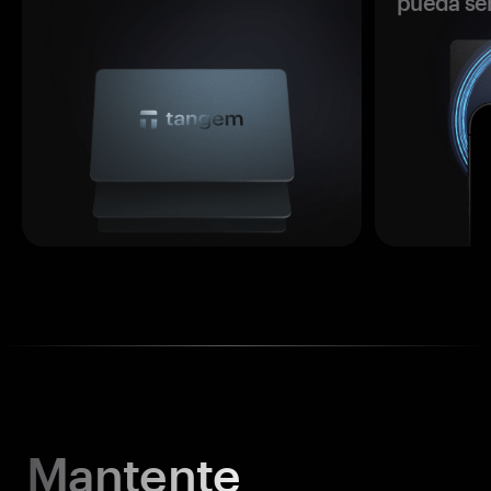
pueda se
Mantente