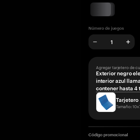
Número de juegos
Agregar tarjetero de c
Exterior negro el
interior azul llam
contener hasta 4 t
Tarjetero
Tamaño: 10x
Código promocional