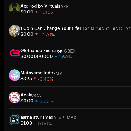
AXR
Axelrod by Virtuals
-0.10%
$0.00
1 semana
1-COIN-CAN-CHANGE-YO
30 días
1 Coin Can Change Your Life
-0.70%
Capitalización de mercado
$0.00
1 semana
GBEX
30 días
Globiance Exchange
1.60%
Capitalización de mercado
$0.00000000
1 semana
MVI
30 días
Metaverse Index
-0.40%
Capitalización de mercado
$3.75
1 semana
ACA
30 días
Acala
3.60%
Capitalización de mercado
$0.00
1 semana
ATVPTMAX
30 días
aarna atvPTmax
0.00%
Capitalización de mercado
$1.03