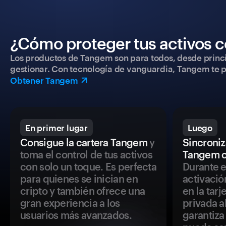
¿Cómo proteger tus activos c
Los productos de Tangem son para todos, desde princip
gestionar. Con tecnología de vanguardia, Tangem te pe
Obtener Tangem
En primer lugar
Luego
Consigue la cartera Tangem
y
Sincroniza
toma el control de tus activos
Tangem c
con solo un toque. Es perfecta
Durante e
para quienes se inician en
activació
cripto y también ofrece una
en la tar
gran experiencia a los
privada a
usuarios más avanzados.
garantiza 