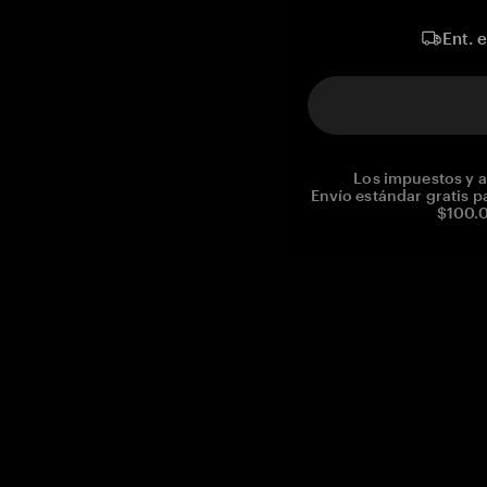
Ent. 
Los impuestos y a
Envío estándar gratis p
$100.0
Reg. No CHE-390.112.525
Global Headquarters, Tangem AG
Baarerstrasse 10
,
6300 Zug
,
Switzerland
support@tangem.com