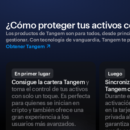
¿Cómo proteger tus activos c
Los productos de Tangem son para todos, desde princip
gestionar. Con tecnología de vanguardia, Tangem te pe
Obtener Tangem
En primer lugar
Luego
Consigue la cartera Tangem
y
Sincroniza
toma el control de tus activos
Tangem c
con solo un toque. Es perfecta
Durante e
para quienes se inician en
activació
cripto y también ofrece una
en la tar
gran experiencia a los
privada a
usuarios más avanzados.
garantiza 