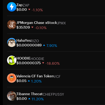
ZAP
Zap
-1.10%
$0.00
1 semana
JPMX
30 días
JPMorgan Chase xStock
-0.10%
Capitalización de mercado
$357.09
1 semana
RIZO
30 días
HahaYes
7.90%
Capitalización de mercado
$0.00000089
1 semana
HOODIE
30 días
HOODIE
-18.60%
Capitalización de mercado
$0.00000375
1 semana
VCF
30 días
Valencia CF Fan Token
1.20%
Capitalización de mercado
$0.05
1 semana
CHIEFPUSSY
30 días
Tibanne Thecat
11.20%
Capitalización de mercado
$0.00