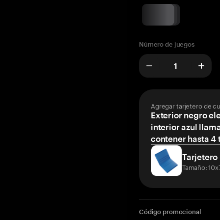
Número de juegos
Agregar tarjetero de c
Exterior negro el
interior azul llam
contener hasta 4 t
Tarjetero
Tamaño: 10x
Código promocional