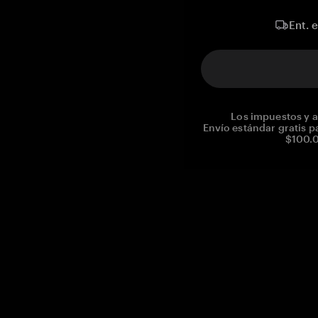
Ent. 
Los impuestos y a
Envío estándar gratis p
$100.0
Reg. No CHE-390.112.525
Global Headquarters, Tangem AG
Baarerstrasse 10
,
6300 Zug
,
Switzerland
support@tangem.com