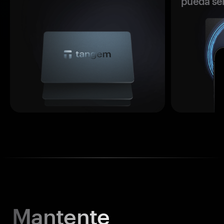
pueda se
Mantente