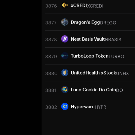
3876
XCREDI
xCREDI
3877
DREGG
Dragon's Egg
3878
NBASIS
Nest Basis Vault
3879
TURBO
TurboLoop Token
3880
UNHX
UnitedHealth xStock
3881
DO
Lunc Cookie Do Coin
3882
HYPR
Hyperware