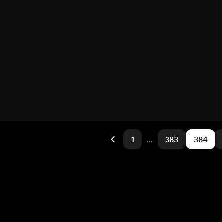
1
…
383
384