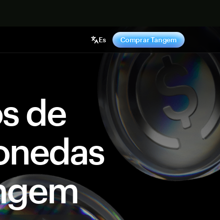
hora
Es
Comprar Tangem
os de
onedas
angem