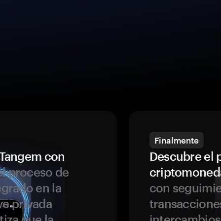
Finalmente
a Tangem con
Descubre el 
l proceso de
criptomoned
egrado en la
con seguimie
ve privada
transaccione
tiza que la
intercambios