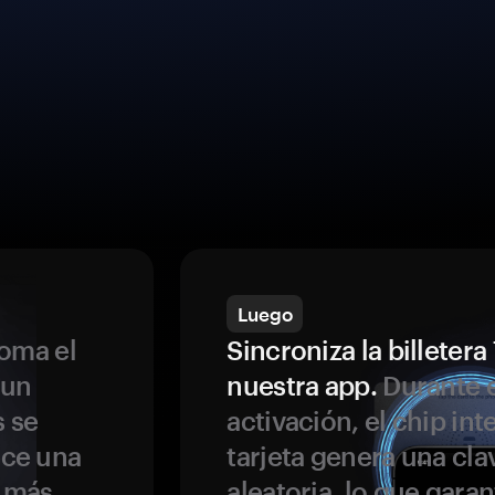
Luego
oma el
Sincroniza la billeter
 un
nuestra app.
Durante e
s se
activación, el chip int
ece una
tarjeta genera una cla
s más
aleatoria, lo que garan