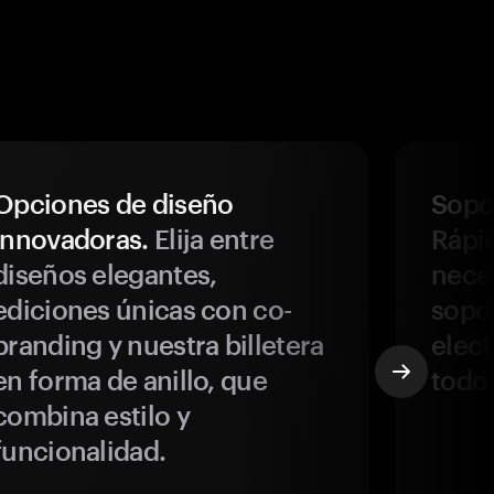
Opciones de diseño
Sopor
innovadoras.
Elija entre
Rápi
diseños elegantes,
neces
ediciones únicas con co-
sopo
branding y nuestra billetera
elect
en forma de anillo, que
todo
combina estilo y
funcionalidad.