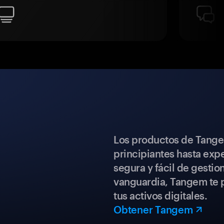
Los productos de Tange
principiantes hasta expe
segura y fácil de gestio
vanguardia, Tangem te p
tus activos digitales.
Obtener Tangem