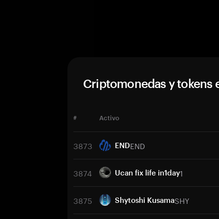
Criptomonedas y tokens 
#
Activo
3873
END
END
3874
1
Ucan fix life in1day
3875
SHY
Shytoshi Kusama