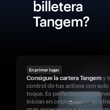
billetera
Tangem?
En primer lugar
Consigue la cartera Tangem
y t
control de tus activos con solo
toque. Es perfecta para quiene
inician en cripto y también ofr
gran experiencia a los usuario