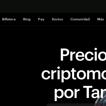
Comprar a
Billetera
Ring
Pay
Socios
Comunidad
Más
Preci
criptom
por T