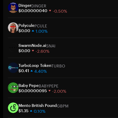
DINGER
Dinger
-0.50%
$0.00000040
1 semana
PCULE
30 días
Polycule
1.00%
Capitalización de mercado
$0.00
1 semana
SNAI
30 días
SwarmNode.ai
-2.60%
Capitalización de mercado
$0.00
1 semana
TURBO
30 días
TurboLoop Token
4.40%
Capitalización de mercado
$0.41
1 semana
BABYPEPE
30 días
Baby Pepe
-2.00%
Capitalización de mercado
$0.00000095
1 semana
GBPM
30 días
Mento British Pound
0.10%
Capitalización de mercado
$1.35