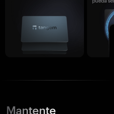
pueda se
Mantente