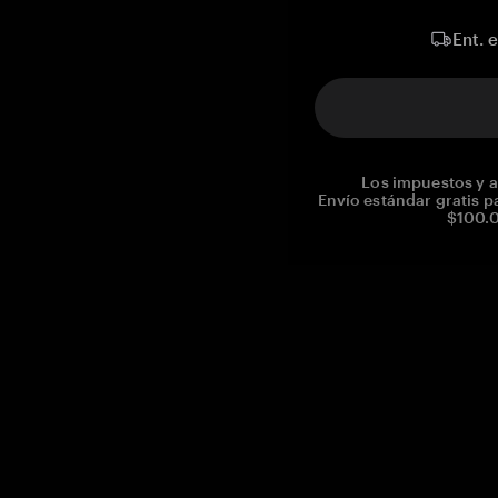
Ent. 
Los impuestos y a
Envío estándar gratis p
$100.0
Reg. No CHE-390.112.525
Global Headquarters, Tangem AG
Baarerstrasse 10
,
6300 Zug
,
Switzerland
support@tangem.com