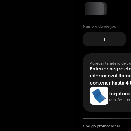
Número de juegos
Agregar tarjetero de c
Exterior negro el
interior azul llam
contener hasta 4 t
Tarjetero
Tamaño: 10x
Código promocional