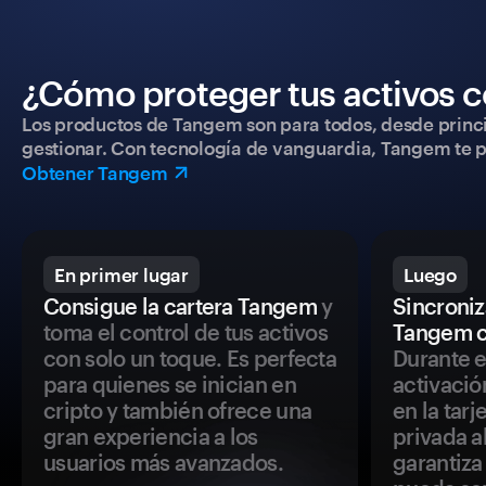
¿Cómo proteger tus activos c
Los productos de Tangem son para todos, desde princip
gestionar. Con tecnología de vanguardia, Tangem te pe
Obtener Tangem
En primer lugar
Luego
Consigue la cartera Tangem
y
Sincroniza
toma el control de tus activos
Tangem c
con solo un toque. Es perfecta
Durante e
para quienes se inician en
activació
cripto y también ofrece una
en la tar
gran experiencia a los
privada a
usuarios más avanzados.
garantiza 