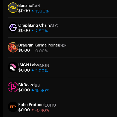
BAN
Banano
13.10%
$0.00
1 semana
GLQ
30 días
GraphLinq Chain
2.50%
Capitalización de mercado
$0.00
1 semana
DKP
30 días
Draggin Karma Points
0.00%
Capitalización de mercado
$0.00
1 semana
IMGN
30 días
IMGN Labs
2.00%
Capitalización de mercado
$0.00
1 semana
BB
30 días
BitBoard
15.40%
Capitalización de mercado
$0.00
1 semana
ECHO
30 días
Echo Protocol
-0.40%
Capitalización de mercado
$0.00