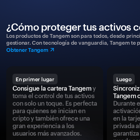
¿Cómo proteger tus activos c
Los productos de Tangem son para todos, desde princip
gestionar. Con tecnología de vanguardia, Tangem te pe
Obtener Tangem
En primer lugar
Luego
Consigue la cartera Tangem
y
Sincroniza
toma el control de tus activos
Tangem c
con solo un toque. Es perfecta
Durante e
para quienes se inician en
activació
cripto y también ofrece una
en la tar
gran experiencia a los
privada a
usuarios más avanzados.
garantiza 