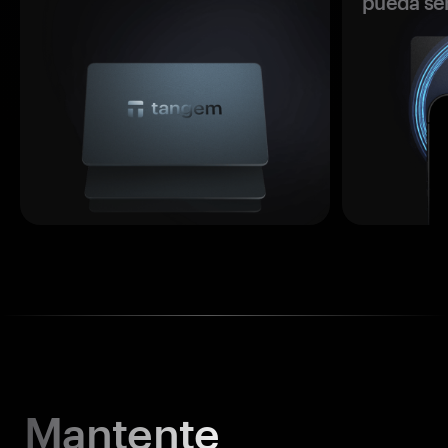
pueda se
Mantente