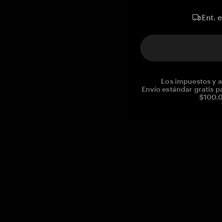
Ent. 
Los impuestos y a
Envío estándar gratis p
$100.0
Reg. No CHE-390.112.525
Global Headquarters, Tangem AG
Baarerstrasse 10
,
6300 Zug
,
Switzerland
support@tangem.com