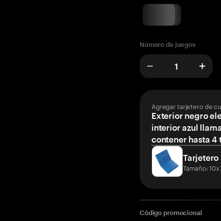
Número de juegos
Agregar tarjetero de c
Exterior negro el
interior azul llam
contener hasta 4 t
Tarjetero
Tamaño: 10x
Código promocional