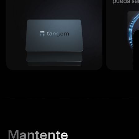
pueda se
Mantente