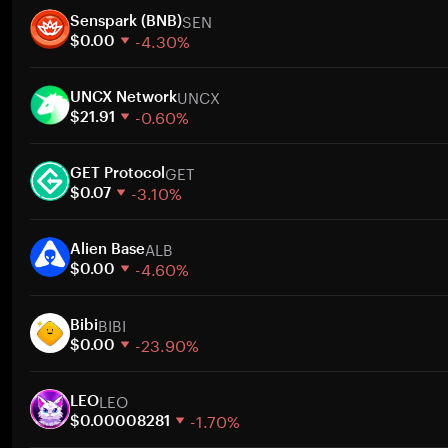
SEN
Senspark (BNB)
-4.30%
$0.00
1 semana
UNCX
30 días
UNCX Network
-0.60%
Capitalización de mercado
$21.91
1 semana
GET
30 días
GET Protocol
-3.10%
Capitalización de mercado
$0.07
1 semana
ALB
30 días
Alien Base
-4.60%
Capitalización de mercado
$0.00
1 semana
BIBI
30 días
Bibi
-23.90%
Capitalización de mercado
$0.00
1 semana
LEO
30 días
LEO
-1.70%
Capitalización de mercado
$0.00008281