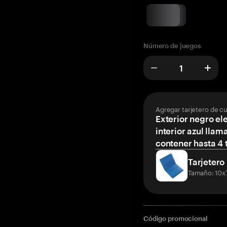
Número de juegos
Agregar tarjetero de c
Exterior negro el
interior azul llam
contener hasta 4 t
Tarjetero
Tamaño: 10x
Código promocional