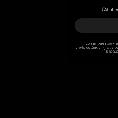
Ent. 
Los impuestos y a
Envío estándar gratis p
$100.0
Reg. No CHE-390.112.525
Global Headquarters, Tangem AG
Baarerstrasse 10
,
6300 Zug
,
Switzerland
support@tangem.com