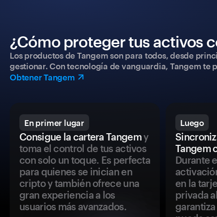
¿Cómo proteger tus activos c
Los productos de Tangem son para todos, desde princip
gestionar. Con tecnología de vanguardia, Tangem te pe
Obtener Tangem
En primer lugar
Luego
Consigue la cartera Tangem
y
Sincroniza
toma el control de tus activos
Tangem c
con solo un toque. Es perfecta
Durante e
para quienes se inician en
activació
cripto y también ofrece una
en la tar
gran experiencia a los
privada a
usuarios más avanzados.
garantiza 