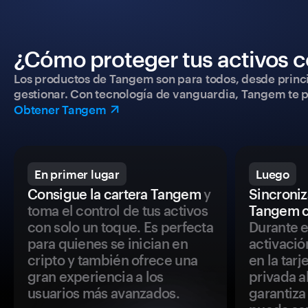
¿Cómo proteger tus activos c
Los productos de Tangem son para todos, desde princip
gestionar. Con tecnología de vanguardia, Tangem te pe
Obtener Tangem
En primer lugar
Luego
Consigue la cartera Tangem
y
Sincroniza
toma el control de tus activos
Tangem c
con solo un toque. Es perfecta
Durante e
para quienes se inician en
activació
cripto y también ofrece una
en la tar
gran experiencia a los
privada a
usuarios más avanzados.
garantiza 