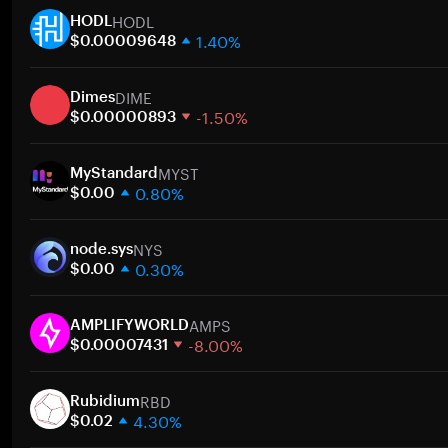
HODL
HODL
1.40%
$0.00009648
1 semana
DIME
30 días
Dimes
-1.50%
Capitalización de mercado
$0.00000893
1 semana
MYST
30 días
MyStandard
0.80%
Capitalización de mercado
$0.00
1 semana
NYS
30 días
node.sys
0.30%
Capitalización de mercado
$0.00
1 semana
AMPS
30 días
AMPLIFYWORLD
-8.00%
Capitalización de mercado
$0.00007431
1 semana
RBD
30 días
Rubidium
4.30%
Capitalización de mercado
$0.02