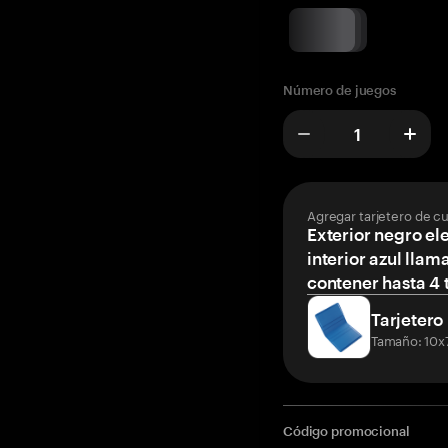
Número de juegos
Agregar tarjetero de c
Exterior negro el
interior azul llam
contener hasta 4 t
Tarjetero
Tamaño: 10x
Código promocional