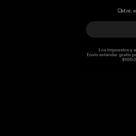
Ent. 
Los impuestos y a
Envío estándar gratis p
$100.0
Reg. No CHE-390.112.525
Global Headquarters, Tangem AG
Baarerstrasse 10
,
6300 Zug
,
Switzerland
support@tangem.com