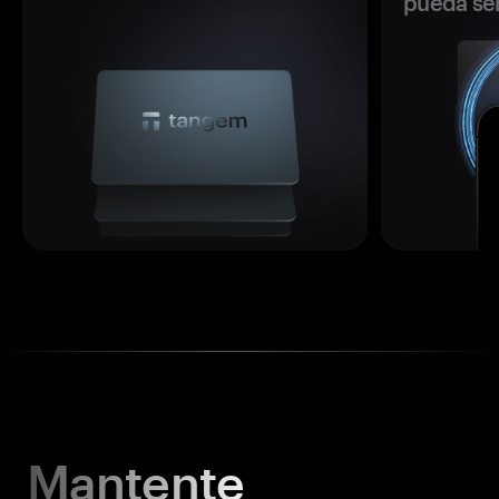
pueda se
Mantente