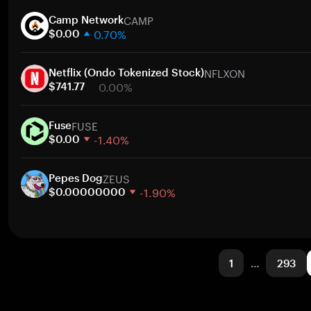
1 semana
CAMP
30 días
Camp Network
0.70%
Capitalización de mercado
$0.00
1 semana
NFLXON
30 días
Netflix (Ondo Tokenized Stock)
0.00%
Capitalización de mercado
$741.77
1 semana
FUSE
30 días
Fuse
-1.40%
Capitalización de mercado
$0.00
1 semana
ZEUS
30 días
Pepes Dog
-1.90%
Capitalización de mercado
$0.00000000
1 semana
30 días
Capitalización de mercado
1
…
293