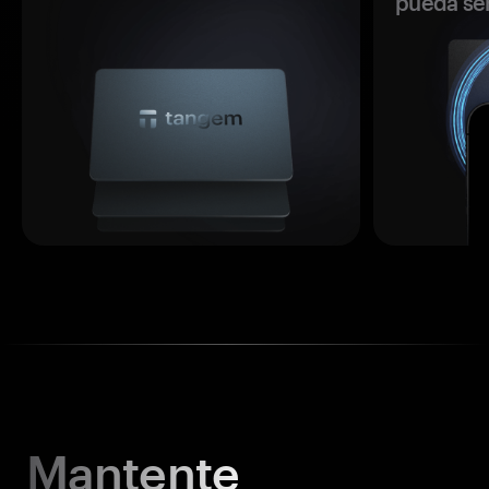
pueda se
Mantente