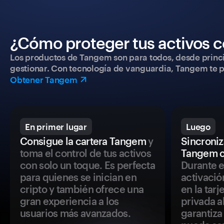
¿Cómo proteger tus activos c
Los productos de Tangem son para todos, desde princip
gestionar. Con tecnología de vanguardia, Tangem te pe
Obtener Tangem
En primer lugar
Luego
Consigue la cartera Tangem
y
Sincroniza
toma el control de tus activos
Tangem c
con solo un toque. Es perfecta
Durante e
para quienes se inician en
activació
cripto y también ofrece una
en la tar
gran experiencia a los
privada a
usuarios más avanzados.
garantiza 