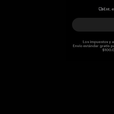
Ent. 
Los impuestos y a
Envío estándar gratis p
$100.0
Reg. No CHE-390.112.525
Global Headquarters, Tangem AG
Baarerstrasse 10
,
6300 Zug
,
Switzerland
support@tangem.com