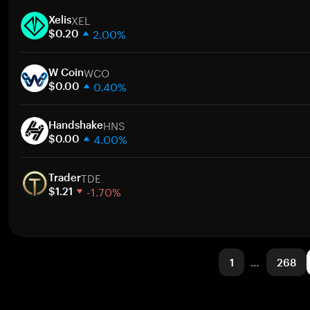
1 semana
XEL
30 días
Xelis
2.00%
Capitalización de mercado
$0.20
1 semana
WCO
30 días
W Coin
0.40%
Capitalización de mercado
$0.00
1 semana
HNS
30 días
Handshake
4.00%
Capitalización de mercado
$0.00
1 semana
TDE
30 días
Trader
-1.70%
Capitalización de mercado
$1.21
1 semana
30 días
Capitalización de mercado
1
…
268