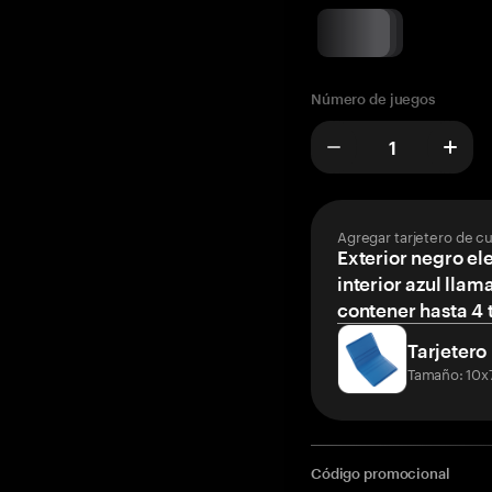
Número de juegos
Agregar tarjetero de c
Exterior negro el
interior azul llam
contener hasta 4 t
Tarjetero
Tamaño: 10x
Código promocional