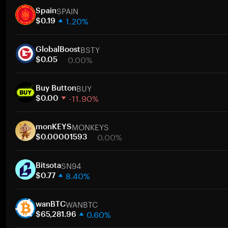
SPAIN
Spain
1.20%
$0.19
1 semana
BSTY
30 días
GlobalBoost
0.00%
Capitalización de mercado
$0.05
1 semana
BUY
30 días
Buy Button
-11.90%
Capitalización de mercado
$0.00
1 semana
MONKEYS
30 días
monKEYS
0.00%
Capitalización de mercado
$0.00001593
1 semana
SN94
30 días
Bitsota
8.40%
Capitalización de mercado
$0.77
1 semana
WANBTC
30 días
wanBTC
0.60%
Capitalización de mercado
$65,281.96