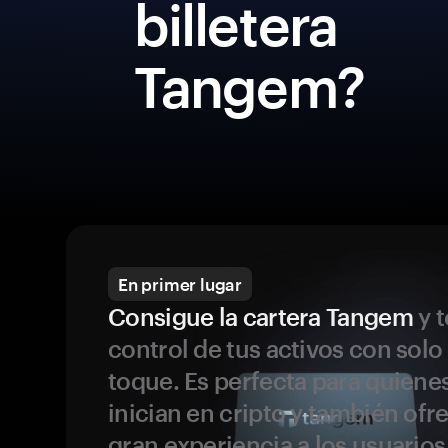
billetera
Tangem?
En primer lugar
Consigue la cartera Tangem
y t
control de tus activos con solo
toque. Es perfecta para quiene
inician en cripto y también ofr
gran experiencia a los usuario