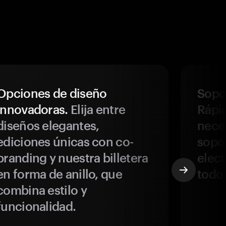
Opciones de diseño
Sopor
innovadoras.
Elija entre
Rápi
diseños elegantes,
neces
ediciones únicas con co-
sopo
branding y nuestra billetera
elect
en forma de anillo, que
todo
combina estilo y
funcionalidad.