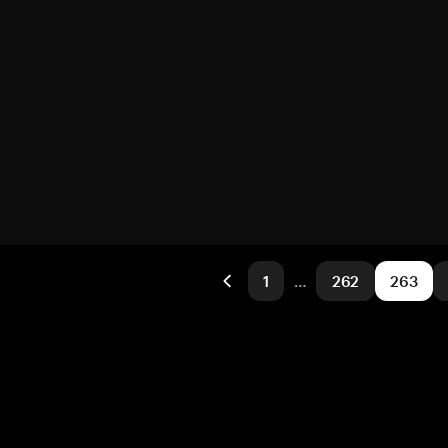
1
…
262
263