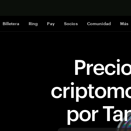
Comprar a
Billetera
Ring
Pay
Socios
Comunidad
Más
Preci
criptom
por T