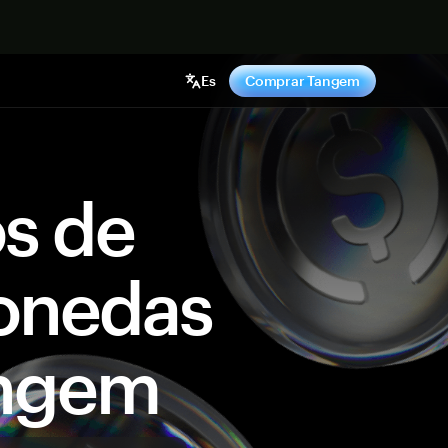
hora
Es
Comprar Tangem
os de
onedas
angem