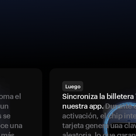
Luego
oma el
Sincroniza la billeter
 un
nuestra app.
Durante e
s se
activación, el chip int
ece una
tarjeta genera una cla
s más
aleatoria, lo que garan