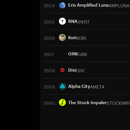
2654
AMPLUNA
Eris Amplified Luna
2655
SN117
RNA
2656
KORI
Kori
2657
GINI
GINI
2658
DIVI
Divi
2659
AMETA
Alpha City
2660
STOCKIMP
The Stock Impaler