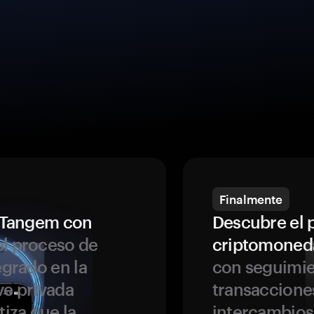
Finalmente
a Tangem con
Descubre el 
l proceso de
criptomoned
egrado en la
con seguimie
ve privada
transaccione
tiza que la
intercambios