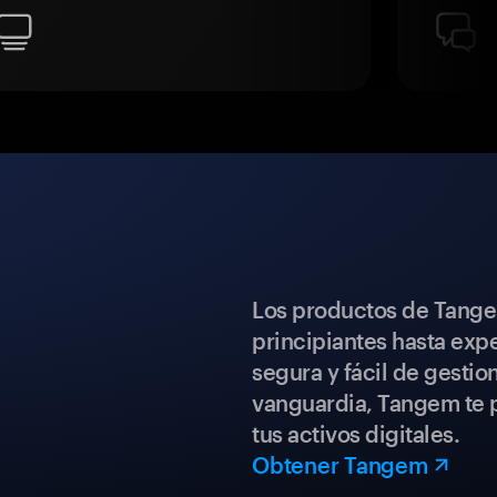
Los productos de Tange
principiantes hasta expe
segura y fácil de gestio
vanguardia, Tangem te p
tus activos digitales.
Obtener Tangem