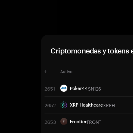
Criptomonedas y tokens 
#
Activo
2651
SN126
Poker44
2652
XRPH
XRP Healthcare
2653
FRONT
Frontier