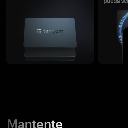
pueda se
Mantente