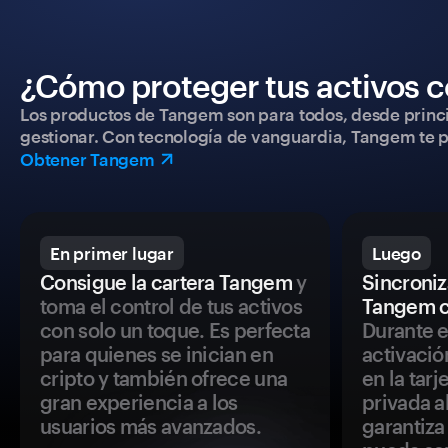
¿Cómo proteger tus activos c
Los productos de Tangem son para todos, desde princip
gestionar. Con tecnología de vanguardia, Tangem te pe
Obtener Tangem
En primer lugar
Luego
Consigue la cartera Tangem
y
Sincroniza
toma el control de tus activos
Tangem c
con solo un toque. Es perfecta
Durante e
para quienes se inician en
activació
cripto y también ofrece una
en la tar
gran experiencia a los
privada a
usuarios más avanzados.
garantiza 