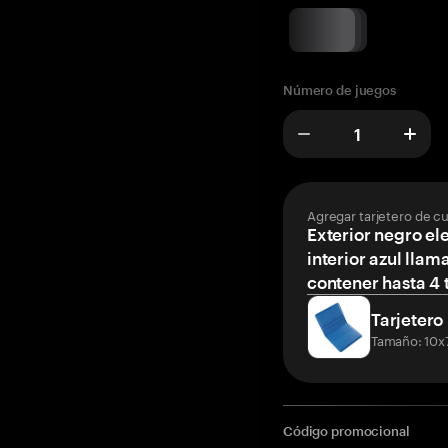
Número de juegos
Agregar tarjetero de c
Exterior negro el
interior azul llam
contener hasta 4 t
Tarjetero
Tamaño: 10x
Código promocional