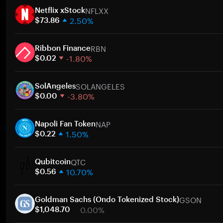
NFLXX
Netflix xStock
2.50%
$73.86
1 semana
RBN
30 días
Ribbon Finance
-1.80%
Capitalización de mercado
$0.02
1 semana
SOLANGELES
30 días
SolAngeles
-3.80%
Capitalización de mercado
$0.00
1 semana
NAP
30 días
Napoli Fan Token
1.50%
Capitalización de mercado
$0.22
1 semana
QTC
30 días
Qubitcoin
10.70%
Capitalización de mercado
$0.56
1 semana
GSON
30 días
Goldman Sachs (Ondo Tokenized Stock)
0.00%
Capitalización de mercado
$1,048.70