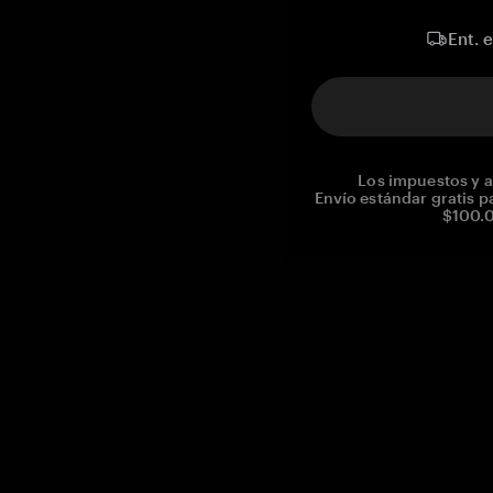
Ent. 
Los impuestos y a
Envío estándar gratis p
$100.0
Reg. No CHE-390.112.525
Global Headquarters, Tangem AG
Baarerstrasse 10
,
6300 Zug
,
Switzerland
support@tangem.com