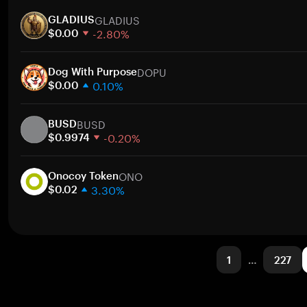
1 semana
GLADIUS
30 días
GLADIUS
-2.80%
Capitalización de mercado
$0.00
1 semana
DOPU
30 días
Dog With Purpose
0.10%
Capitalización de mercado
$0.00
1 semana
BUSD
30 días
BUSD
-0.20%
Capitalización de mercado
$0.9974
1 semana
ONO
30 días
Onocoy Token
3.30%
Capitalización de mercado
$0.02
1 semana
30 días
Capitalización de mercado
1
…
227