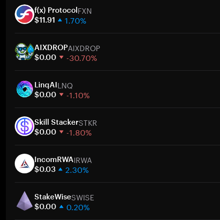
FXN
f(x) Protocol
1.70%
$11.91
1 semana
AIXDROP
30 días
AIXDROP
-30.70%
Capitalización de mercado
$0.00
1 semana
LNQ
30 días
LinqAI
-1.10%
Capitalización de mercado
$0.00
1 semana
STKR
30 días
Skill Stacker
-1.80%
Capitalización de mercado
$0.00
1 semana
IRWA
30 días
IncomRWA
2.30%
Capitalización de mercado
$0.03
1 semana
SWISE
30 días
StakeWise
0.20%
Capitalización de mercado
$0.00