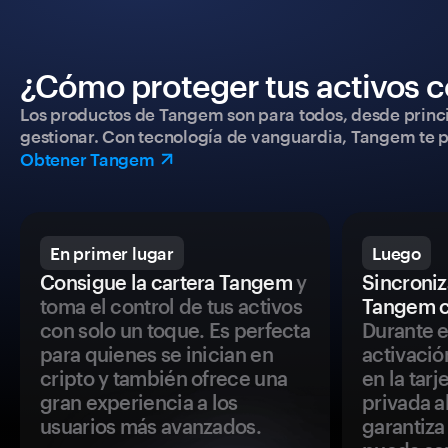
¿Cómo proteger tus activos c
Los productos de Tangem son para todos, desde princip
gestionar. Con tecnología de vanguardia, Tangem te pe
Obtener Tangem
En primer lugar
Luego
Consigue la cartera Tangem
y
Sincroniza
toma el control de tus activos
Tangem c
con solo un toque. Es perfecta
Durante e
para quienes se inician en
activació
cripto y también ofrece una
en la tar
gran experiencia a los
privada a
usuarios más avanzados.
garantiza 