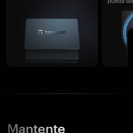
pueda se
Mantente