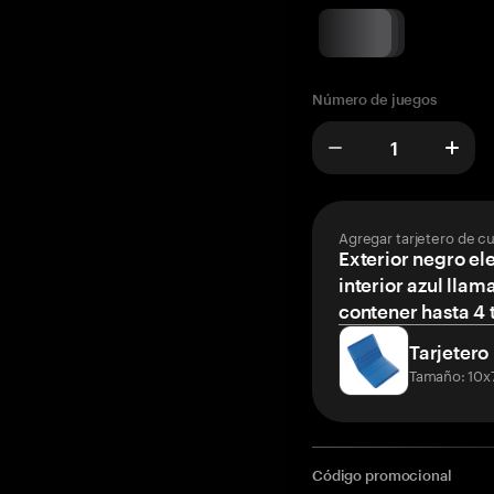
Número de juegos
Agregar tarjetero de c
Exterior negro el
interior azul llam
contener hasta 4 t
Tarjetero
Tamaño: 10x
Código promocional