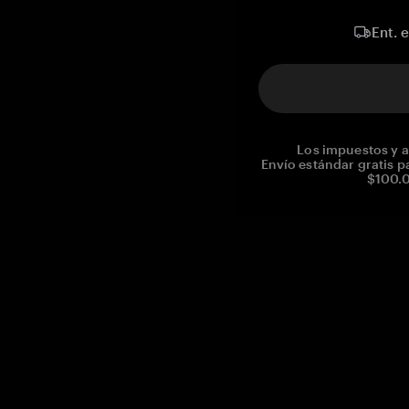
Ent. 
Los impuestos y a
Envío estándar gratis p
$100.0
Reg. No CHE-390.112.525
Global Headquarters, Tangem AG
Baarerstrasse 10
,
6300 Zug
,
Switzerland
support@tangem.com