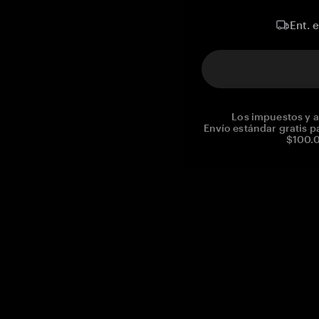
Ent. 
Los impuestos y a
Envío estándar gratis p
$100.0
Reg. No CHE-390.112.525
Global Headquarters, Tangem AG
Baarerstrasse 10
,
6300 Zug
,
Switzerland
support@tangem.com