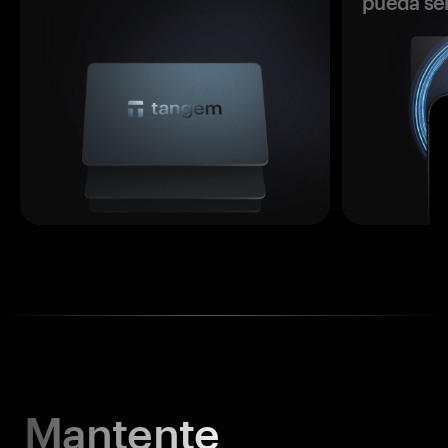
pueda se
Mantente