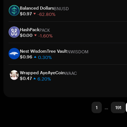
1 semana
BNUSD
30 días
Balanced Dollars
-62.80%
Capitalización de mercado
$0.97
1 semana
PACK
30 días
HashPack
-1.60%
Capitalización de mercado
$0.00
1 semana
NWISDOM
30 días
Nest WisdomTree Vault
0.30%
Capitalización de mercado
$0.96
1 semana
WAAC
30 días
Wrapped AyeAyeCoin
6.20%
Capitalización de mercado
$0.47
1 semana
30 días
Capitalización de mercado
1
…
191