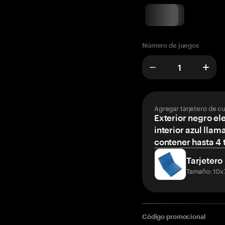
Número de juegos
Agregar tarjetero de c
Exterior negro el
interior azul llam
contener hasta 4 t
Tarjetero
Tamaño: 10x
Código promocional