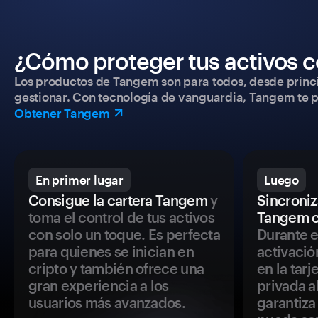
¿Cómo proteger tus activos c
Los productos de Tangem son para todos, desde princip
gestionar. Con tecnología de vanguardia, Tangem te pe
Obtener Tangem
En primer lugar
Luego
Consigue la cartera Tangem
y
Sincroniza
toma el control de tus activos
Tangem c
con solo un toque. Es perfecta
Durante e
para quienes se inician en
activació
cripto y también ofrece una
en la tar
gran experiencia a los
privada a
usuarios más avanzados.
garantiza 