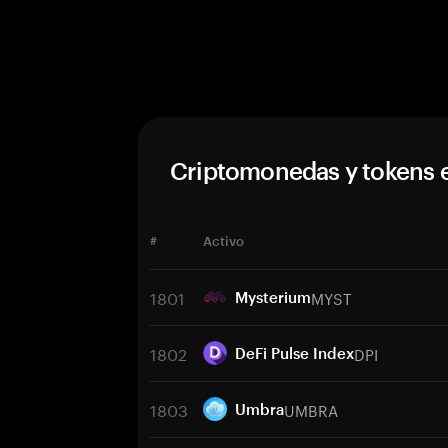
Criptomonedas y tokens 
#
Activo
1801
MYST
Mysterium
1802
DPI
DeFi Pulse Index
1803
UMBRA
Umbra