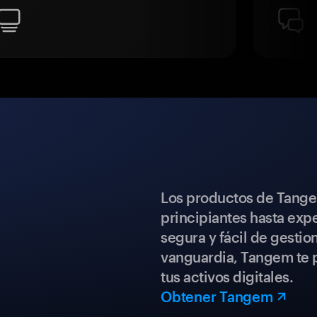
Los productos de Tange
principiantes hasta expe
segura y fácil de gestio
vanguardia, Tangem te p
tus activos digitales.
Obtener Tangem