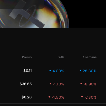
Precio
24h
1 semana
4.00%
28.30%
$0.11
-1.10%
-8.90%
$36.65
-1.50%
-7.30%
$0.26