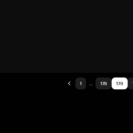
1
…
178
179