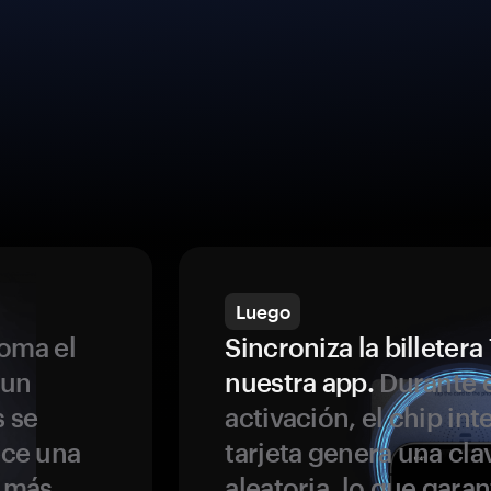
Luego
oma el
Sincroniza la billeter
 un
nuestra app.
Durante e
s se
activación, el chip int
ece una
tarjeta genera una cla
s más
aleatoria, lo que garan