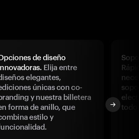
Opciones de diseño
Sopor
innovadoras.
Elija entre
Rápi
diseños elegantes,
neces
ediciones únicas con co-
sopo
branding y nuestra billetera
elect
en forma de anillo, que
todo
combina estilo y
funcionalidad.