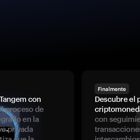
Finalmente
a Tangem con
Descubre el 
l proceso de
criptomoned
egrado en la
con seguimie
ve privada
transaccione
tiza que la
intercambios