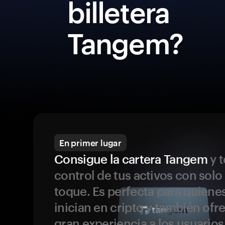
billetera
Tangem?
En primer lugar
Consigue la cartera Tangem
y t
control de tus activos con solo
toque. Es perfecta para quiene
inician en cripto y también ofr
gran experiencia a los usuario