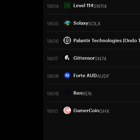
1804
SN114
Level 114
1805
SOLX
Solaxy
1806
Palantir Technologies (Ondo 
1807
SN74
Gittensor
1808
AUDF
Forte AUD
1809
REN
Ren
1810
GHX
GamerCoin