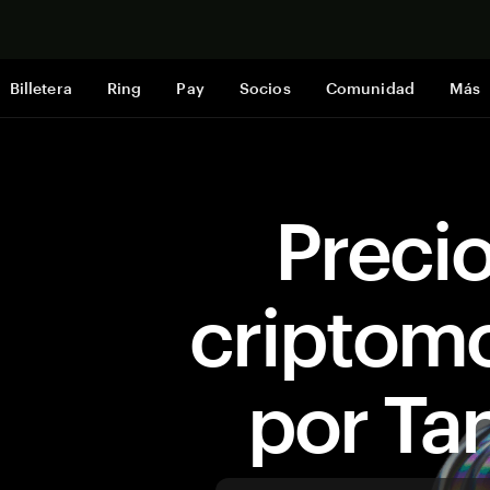
Comprar a
Billetera
Ring
Pay
Socios
Comunidad
Más
Preci
criptom
por T