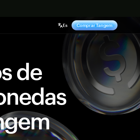
hora
Es
Comprar Tangem
os de
onedas
angem