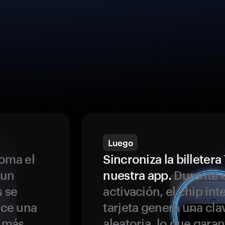
Luego
oma el
Sincroniza la billeter
 un
nuestra app.
Durante e
s se
activación, el chip int
ece una
tarjeta genera una cla
s más
aleatoria, lo que garan