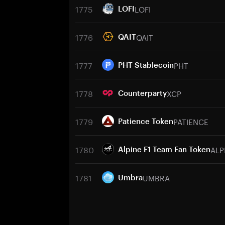
1775
LOFI
LOFI
1776
QAIT
QAIT
1777
PHT
PHT Stablecoin
1778
XCP
Counterparty
1779
PATIENCE
Patience Token
1780
ALP
Alpine F1 Team Fan Token
1781
UMBRA
Umbra