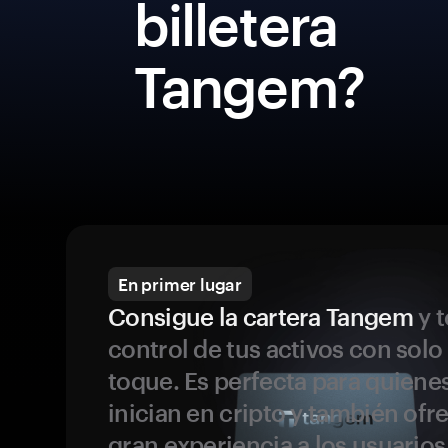
billetera
Tangem?
En primer lugar
Consigue la cartera Tangem
y t
control de tus activos con solo
toque. Es perfecta para quiene
inician en cripto y también ofr
gran experiencia a los usuario