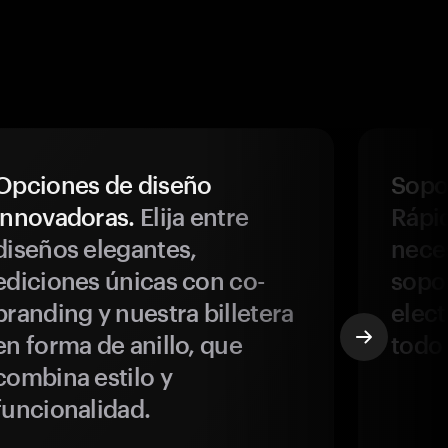
Opciones de diseño
Sopor
innovadoras.
Elija entre
Rápi
diseños elegantes,
neces
ediciones únicas con co-
sopo
branding y nuestra billetera
elect
en forma de anillo, que
todo
combina estilo y
funcionalidad.