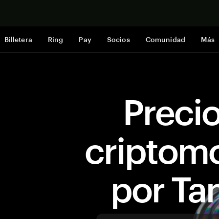
Comprar a
Billetera
Ring
Pay
Socios
Comunidad
Más
Preci
criptom
por T