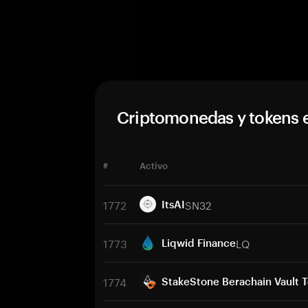
Criptomonedas y tokens 
#
Activo
1772
SN32
ItsAI
1773
LQ
Liqwid Finance
1774
StakeStone Berachain Vault 