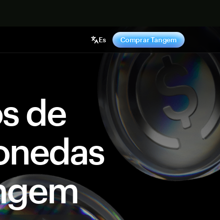
hora
Es
Comprar Tangem
os de
onedas
angem