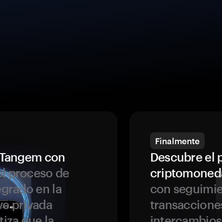
Finalmente
a Tangem con
Descubre el 
l proceso de
criptomoned
egrado en la
con seguimie
ve privada
transaccione
tiza que la
intercambios