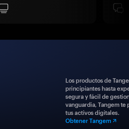
Los productos de Tange
principiantes hasta expe
segura y fácil de gestio
vanguardia, Tangem te p
tus activos digitales.
Obtener Tangem