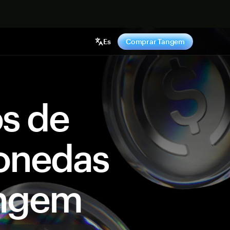
hora
Es
Comprar Tangem
os de
onedas
angem