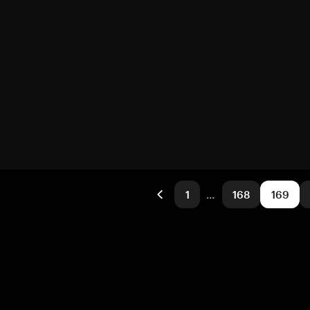
1
…
168
169