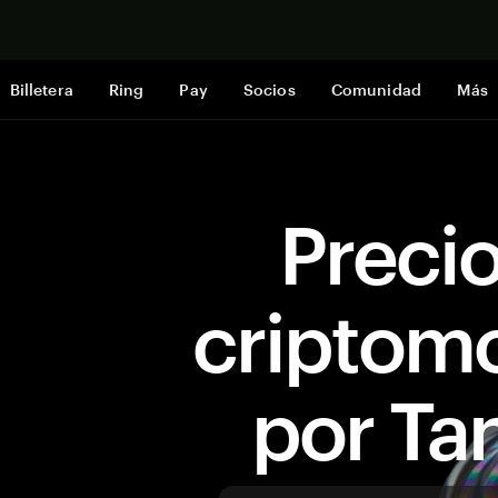
Comprar a
Billetera
Ring
Pay
Socios
Comunidad
Más
Preci
criptom
por T