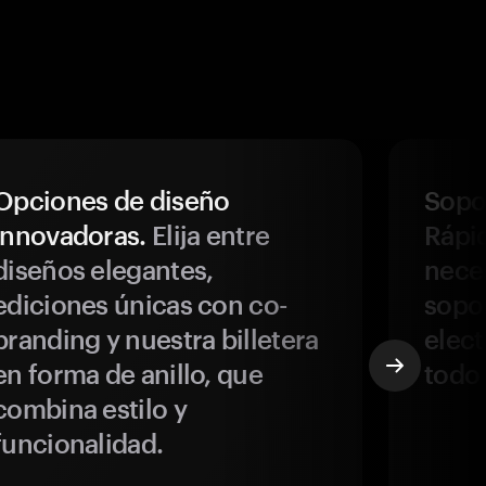
Opciones de diseño
Sopor
innovadoras.
Elija entre
Rápi
diseños elegantes,
neces
ediciones únicas con co-
sopo
branding y nuestra billetera
elect
en forma de anillo, que
todo
combina estilo y
funcionalidad.