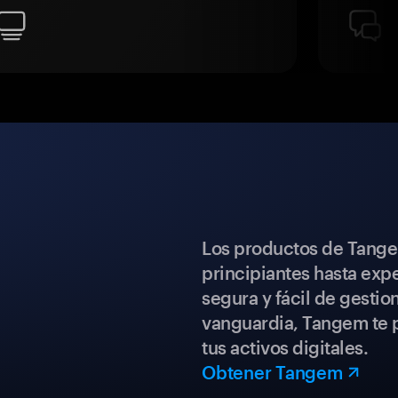
Los productos de Tange
principiantes hasta expe
segura y fácil de gestio
vanguardia, Tangem te p
tus activos digitales.
Obtener Tangem