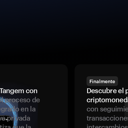
Finalmente
a Tangem con
Descubre el 
l proceso de
criptomoned
egrado en la
con seguimie
ve privada
transaccione
tiza que la
intercambios