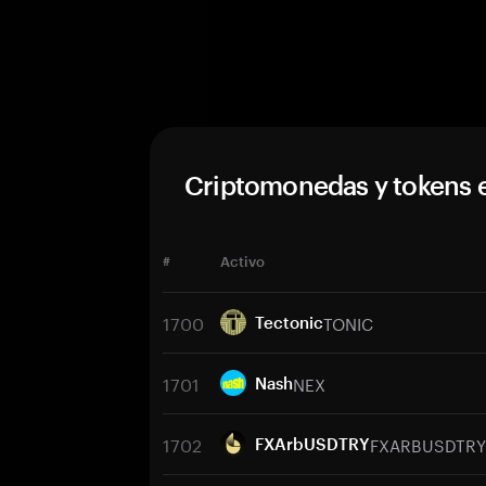
Criptomonedas y tokens 
#
Activo
1700
TONIC
Tectonic
1701
NEX
Nash
1702
FXARBUSDTRY
FXArbUSDTRY