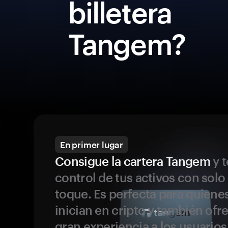
billetera
Tangem?
En primer lugar
Consigue la cartera Tangem
y t
control de tus activos con solo
toque. Es perfecta para quiene
inician en cripto y también ofr
gran experiencia a los usuario