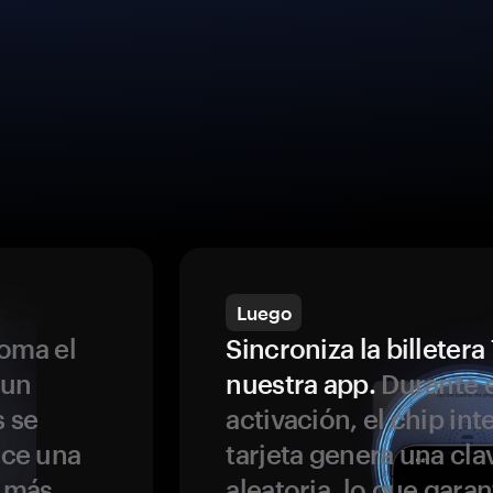
Luego
oma el
Sincroniza la billeter
 un
nuestra app.
Durante e
s se
activación, el chip int
ece una
tarjeta genera una cla
s más
aleatoria, lo que garan