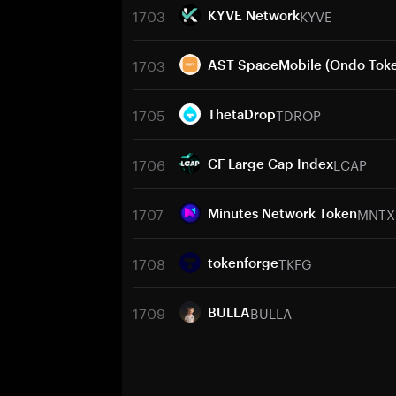
1703
KYVE
KYVE Network
1703
AST SpaceMobile (Ondo Toke
1705
TDROP
ThetaDrop
1706
LCAP
CF Large Cap Index
1707
MNTX
Minutes Network Token
1708
TKFG
tokenforge
1709
BULLA
BULLA