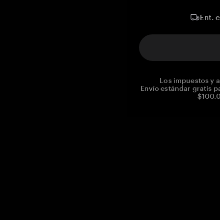
Ent. 
Los impuestos y a
Envío estándar gratis p
$100.0
Reg. No CHE-390.112.525
Global Headquarters, Tangem AG
Baarerstrasse 10
,
6300 Zug
,
Switzerland
support@tangem.com