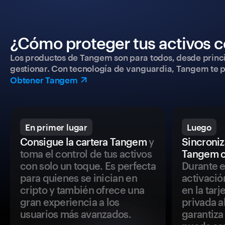
¿Cómo proteger tus activos c
Los productos de Tangem son para todos, desde princip
gestionar. Con tecnología de vanguardia, Tangem te pe
Obtener Tangem
En primer lugar
Luego
Consigue la cartera Tangem
y
Sincroniza
toma el control de tus activos
Tangem c
con solo un toque. Es perfecta
Durante e
para quienes se inician en
activació
cripto y también ofrece una
en la tar
gran experiencia a los
privada a
usuarios más avanzados.
garantiza 