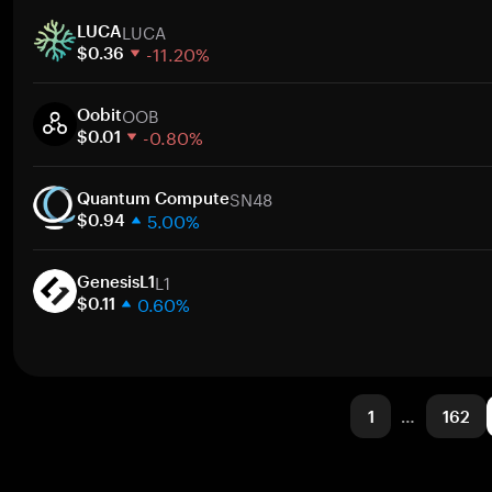
1 semana
LUCA
30 días
LUCA
-11.20%
Capitalización de mercado
$0.36
1 semana
OOB
30 días
Oobit
-0.80%
Capitalización de mercado
$0.01
1 semana
SN48
30 días
Quantum Compute
5.00%
Capitalización de mercado
$0.94
1 semana
L1
30 días
GenesisL1
0.60%
Capitalización de mercado
$0.11
1 semana
30 días
Capitalización de mercado
1
…
162