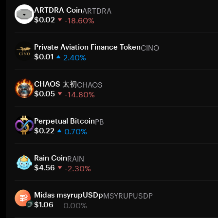
ARTDRA
ARTDRA Coin
-18.60%
$0.02
1 semana
CINO
30 días
Private Aviation Finance Token
2.40%
Capitalización de mercado
$0.01
1 semana
CHAOS
30 días
CHAOS 太初
-14.80%
Capitalización de mercado
$0.05
1 semana
PB
30 días
Perpetual Bitcoin
0.70%
Capitalización de mercado
$0.22
1 semana
RAIN
30 días
Rain Coin
-2.30%
Capitalización de mercado
$4.56
1 semana
MSYRUPUSDP
30 días
Midas msyrupUSDp
0.00%
Capitalización de mercado
$1.06