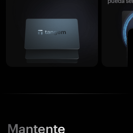
pueda se
Mantente