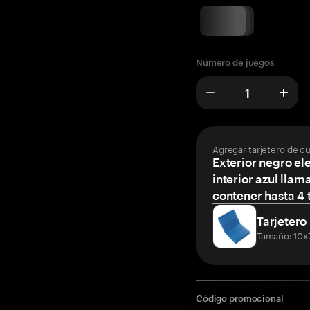
Número de juegos
Agregar tarjetero de c
Exterior negro el
interior azul llam
contener hasta 4 t
Tarjetero
Tamaño: 10x
Código promocional