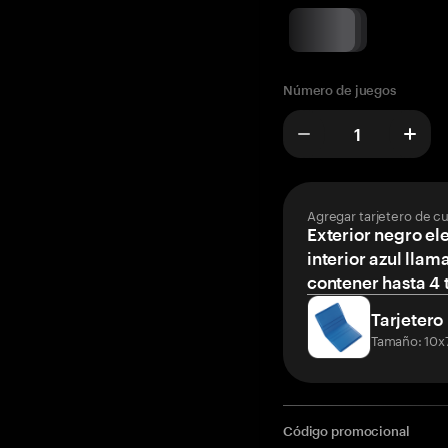
Número de juegos
Agregar tarjetero de c
Exterior negro el
interior azul llam
contener hasta 4 t
Tarjetero
Tamaño: 10x
Código promocional