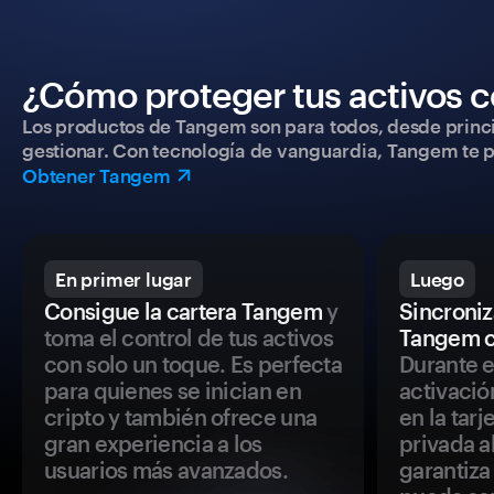
¿Cómo proteger tus activos c
Los productos de Tangem son para todos, desde princip
gestionar. Con tecnología de vanguardia, Tangem te pe
Obtener Tangem
En primer lugar
Luego
Consigue la cartera Tangem
y
Sincroniza
toma el control de tus activos
Tangem c
con solo un toque. Es perfecta
Durante e
para quienes se inician en
activació
cripto y también ofrece una
en la tar
gran experiencia a los
privada a
usuarios más avanzados.
garantiza 