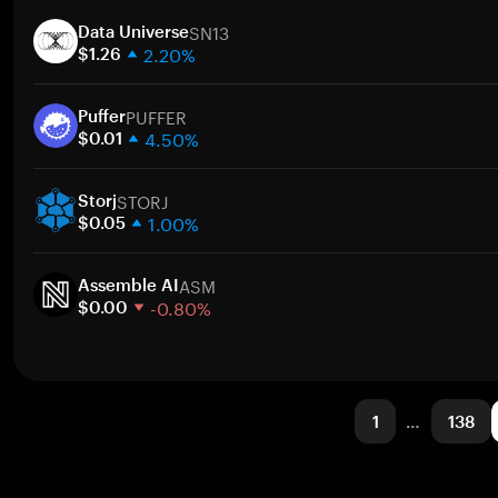
1 semana
SN13
30 días
Data Universe
2.20%
Capitalización de mercado
$1.26
1 semana
PUFFER
30 días
Puffer
4.50%
Capitalización de mercado
$0.01
1 semana
STORJ
30 días
Storj
1.00%
Capitalización de mercado
$0.05
1 semana
ASM
30 días
Assemble AI
-0.80%
Capitalización de mercado
$0.00
1 semana
30 días
Capitalización de mercado
1
…
138