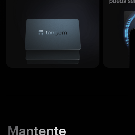
pueda se
Mantente