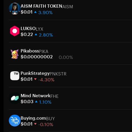
AISM
AISM FAITH TOKEN
3.90%
$0.01
1 semana
LYX
30 días
LUKSO
2.80%
Capitalización de mercado
$0.22
1 semana
PIKA
30 días
Pikaboss
0.00%
Capitalización de mercado
$0.00000002
1 semana
PNKSTR
30 días
PunkStrategy
-4.30%
Capitalización de mercado
$0.01
1 semana
FHE
30 días
Mind Network
1.10%
Capitalización de mercado
$0.03
1 semana
BUY
30 días
Buying.com
-0.10%
Capitalización de mercado
$0.01