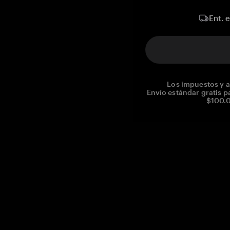
Ent. 
Los impuestos y a
Envío estándar gratis p
$100.0
Reg. No CHE-390.112.525
Global Headquarters, Tangem AG
Baarerstrasse 10
,
6300 Zug
,
Switzerland
support@tangem.com