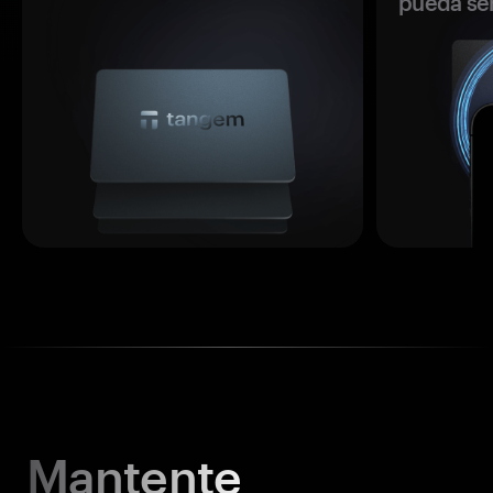
pueda se
Mantente