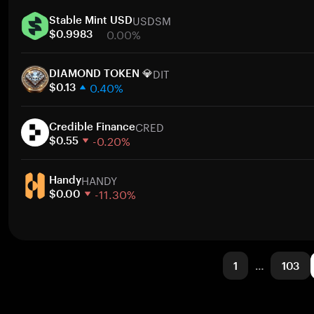
1 semana
USDSM
30 días
Stable Mint USD
0.00%
Capitalización de mercado
$0.9983
1 semana
DIT
30 días
DIAMOND TOKEN 💎
0.40%
Capitalización de mercado
$0.13
1 semana
CRED
30 días
Credible Finance
-0.20%
Capitalización de mercado
$0.55
1 semana
HANDY
30 días
Handy
-11.30%
Capitalización de mercado
$0.00
1 semana
30 días
Capitalización de mercado
1
…
103