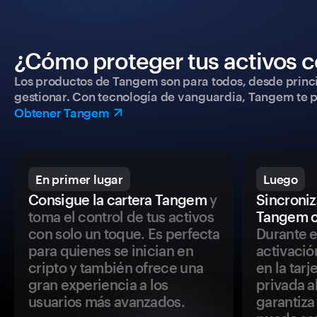
¿Cómo proteger tus activos c
Los productos de Tangem son para todos, desde princip
gestionar. Con tecnología de vanguardia, Tangem te pe
Obtener Tangem
En primer lugar
Luego
Consigue la cartera Tangem
y
Sincroniza
toma el control de tus activos
Tangem c
con solo un toque. Es perfecta
Durante e
para quienes se inician en
activació
cripto y también ofrece una
en la tar
gran experiencia a los
privada a
usuarios más avanzados.
garantiza 