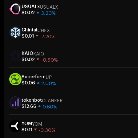
USUALX
USUALx
3.20%
$0.02
1 semana
CHEX
30 días
Chintai
-7.20%
Capitalización de mercado
$0.01
1 semana
KAIO
30 días
KAIO
-0.50%
Capitalización de mercado
$0.02
1 semana
UP
30 días
Superform
2.00%
Capitalización de mercado
$0.06
1 semana
CLANKER
30 días
tokenbot
0.60%
Capitalización de mercado
$12.66
1 semana
YOM
30 días
YOM
-0.30%
Capitalización de mercado
$0.11