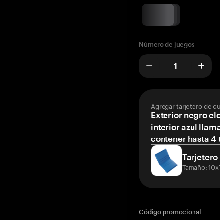
Número de juegos
Agregar tarjetero de c
Exterior negro el
interior azul llam
contener hasta 4 t
Tarjetero
Tamaño: 10x
Código promocional