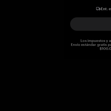
Ent. 
Los impuestos y a
Envío estándar gratis p
$100.0
Reg. No CHE-390.112.525
Global Headquarters, Tangem AG
Baarerstrasse 10
,
6300 Zug
,
Switzerland
support@tangem.com