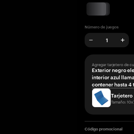
Número de juegos
Agregar tarjetero de c
Exterior negro el
interior azul llam
contener hasta 4 t
Tarjetero
Tamaño: 10x
Código promocional