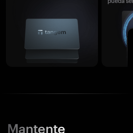
pueda se
Mantente