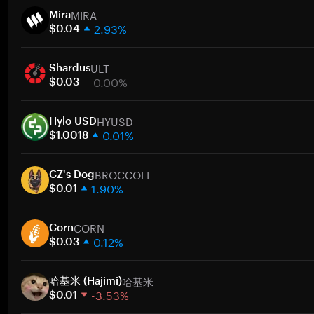
MIRA
Mira
2.93%
$0.04
1 semana
ULT
30 días
Shardus
0.00%
Capitalización de mercado
$0.03
1 semana
HYUSD
30 días
Hylo USD
0.01%
Capitalización de mercado
$1.0018
1 semana
BROCCOLI
30 días
CZ's Dog
1.90%
Capitalización de mercado
$0.01
1 semana
CORN
30 días
Corn
0.12%
Capitalización de mercado
$0.03
1 semana
哈基米
30 días
哈基米 (Hajimi)
-3.53%
Capitalización de mercado
$0.01