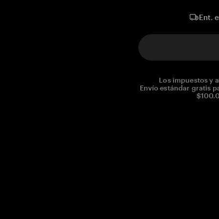
Ent. 
Los impuestos y a
Envío estándar gratis p
$100.0
Reg. No CHE-390.112.525
Global Headquarters, Tangem AG
Baarerstrasse 10
,
6300 Zug
,
Switzerland
support@tangem.com