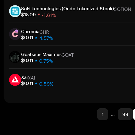
1 semana
SOFION
30 días
SoFi Technologies (Ondo Tokenized Stock)
-1.61%
Capitalización de mercado
$18.09
1 semana
CHR
30 días
Chromia
4.57%
Capitalización de mercado
$0.01
1 semana
GOAT
30 días
Goatseus Maximus
0.75%
Capitalización de mercado
$0.01
1 semana
XAI
30 días
Xai
0.59%
Capitalización de mercado
$0.01
1 semana
30 días
Capitalización de mercado
1
…
99