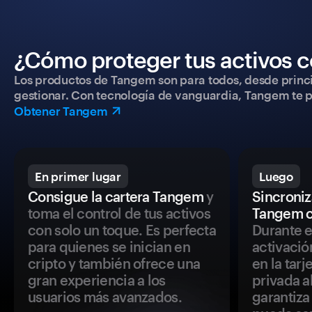
¿Cómo proteger tus activos c
Los productos de Tangem son para todos, desde princip
gestionar. Con tecnología de vanguardia, Tangem te pe
Obtener Tangem
En primer lugar
Luego
Consigue la cartera Tangem
y
Sincroniza
toma el control de tus activos
Tangem c
con solo un toque. Es perfecta
Durante e
para quienes se inician en
activació
cripto y también ofrece una
en la tar
gran experiencia a los
privada a
usuarios más avanzados.
garantiza 