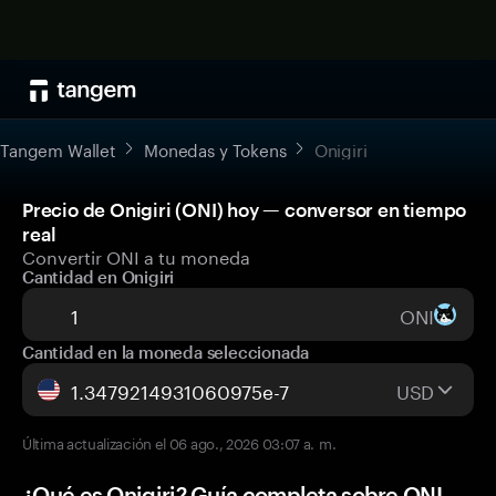
Tangem Wallet
Monedas y Tokens
Onigiri
Precio de Onigiri (ONI) hoy — conversor en tiempo
real
Convertir ONI a tu moneda
Cantidad en Onigiri
ONI
Cantidad en la moneda seleccionada
USD
Última actualización el 06 ago., 2026 03:07 a. m.
¿Qué es Onigiri? Guía completa sobre ONI