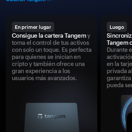
En primer lugar
Luego
Consigue la cartera Tangem
y
Sincroniza
toma el control de tus activos
Tangem c
con solo un toque. Es perfecta
Durante e
para quienes se inician en
activació
cripto y también ofrece una
en la tar
gran experiencia a los
privada a
usuarios más avanzados.
garantiza 
pueda se