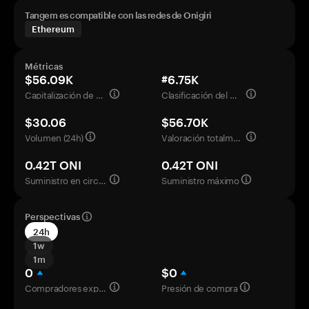
Tangem es compatible con las redes de Onigiri
Ethereum
Métricas
$56.09K
#6.75K
Capitalización de mercado
Clasificación del mercado
$30.06
$56.70K
Volumen (24h)
Valoración totalmente diluida
0.42T ONI
0.42T ONI
Suministro en circulación
Suministro máximo
Perspectivas
24h
1w
1m
0
$0
Compradores experimentados
Presión de compra