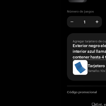
Número de juegos
Agregar tarjetero de c
Exterior negro el
interior azul llam
contener hasta 4 t
Tarjetero
Tamaño: 10x
Código promocional
Ent. 