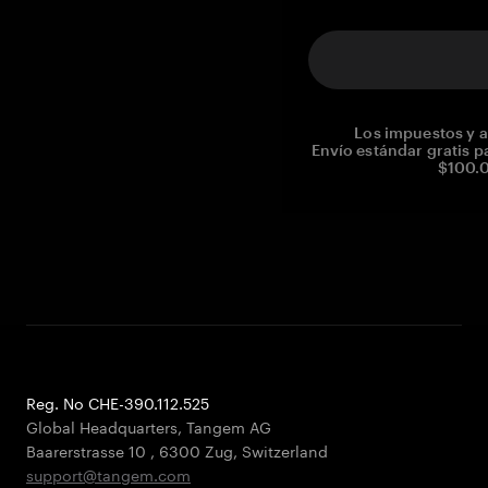
Los impuestos y a
Envío estándar gratis p
$100.0
Reg. No CHE-390.112.525
Global Headquarters, Tangem AG
Baarerstrasse 10
,
6300 Zug
,
Switzerland
support@tangem.com