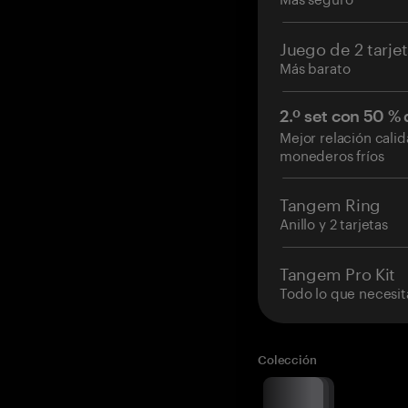
Juego de 2 tarje
Más barato
2.º set con 50 %
Mejor relación cali
monederos fríos
Tangem Ring
Anillo y 2 tarjetas
Tangem Pro Kit
Todo lo que necesit
Colección