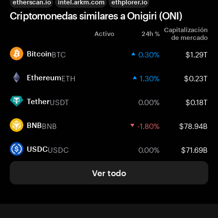
etherscan.io
intel.arkm.com
ethplorer.io
Criptomonedas similares a Onigiri (ONI)
Capitalización
Activo
24h %
de mercado
BTC
0.30%
$1.29T
Bitcoin
ETH
1.30%
$0.23T
Ethereum
USDT
0.00%
$0.18T
Tether
BNB
-1.80%
$78.94B
BNB
USDC
0.00%
$71.69B
USDC
Ver todo